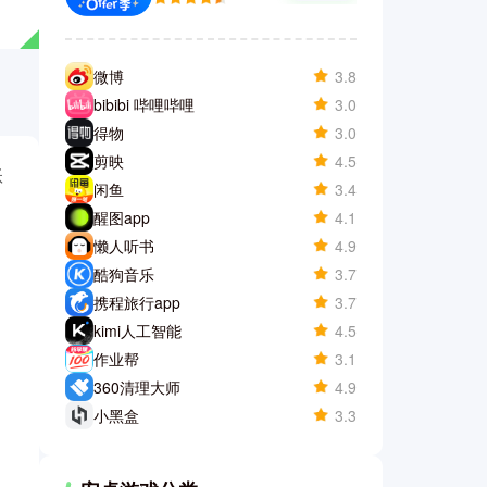
微博
3.8
bibibi 哔哩哔哩
3.0
得物
3.0
剪映
4.5
账
闲鱼
3.4
醒图app
4.1
懒人听书
4.9
酷狗音乐
3.7
携程旅行app
3.7
kimi人工智能
4.5
作业帮
3.1
360清理大师
4.9
小黑盒
3.3