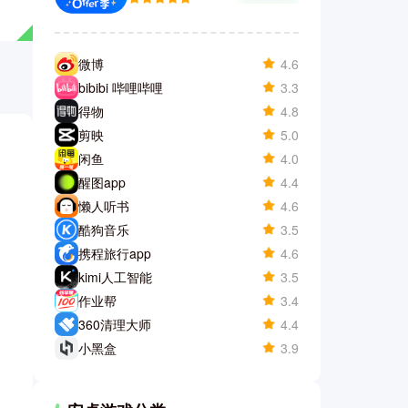
微博
4.6
bibibi 哔哩哔哩
3.3
得物
4.8
剪映
5.0
闲鱼
4.0
醒图app
4.4
懒人听书
4.6
酷狗音乐
3.5
携程旅行app
4.6
kimi人工智能
3.5
作业帮
3.4
360清理大师
4.4
小黑盒
3.9