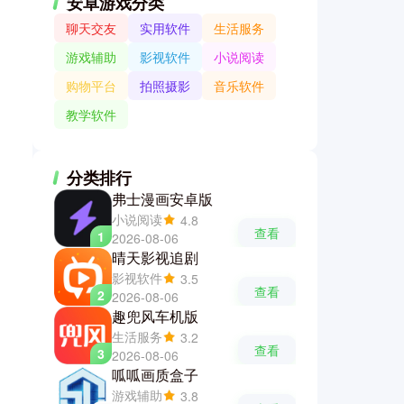
安卓游戏分类
聊天交友
实用软件
生活服务
游戏辅助
影视软件
小说阅读
购物平台
拍照摄影
音乐软件
教学软件
分类排行
弗士漫画安卓版
小说阅读
4.8
查看
1
2026-08-06
晴天影视追剧
影视软件
3.5
查看
2
2026-08-06
趣兜风车机版
生活服务
3.2
查看
3
2026-08-06
呱呱画质盒子
游戏辅助
3.8