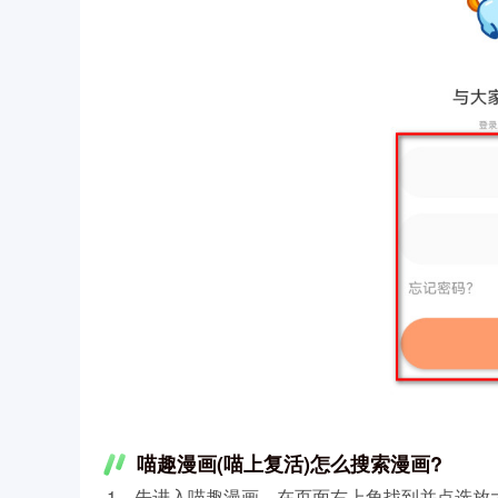
喵趣漫画(喵上复活)怎么搜索漫画?
1、先进入喵趣漫画，在页面右上角找到并点选放