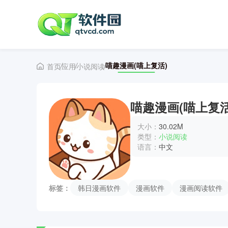
喵趣漫画(喵上复活)
首页
应用
小说阅读
喵趣漫画(喵上复活
大小：
30.02M
类型：
小说阅读
语言：
中文
标签：
韩日漫画软件
漫画软件
漫画阅读软件