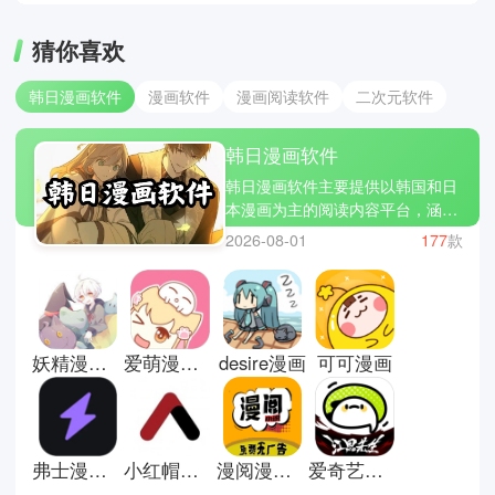
猜你喜欢
韩日漫画软件
漫画软件
漫画阅读软件
二次元软件
韩日漫画软件
韩日漫画软件主要提供以韩国和日
本漫画为主的阅读内容平台，涵盖
恋爱、冒险、热血、悬疑等多种题
2026-08-01
177
款
材，满足不同读者的兴趣需求。用
户可以通过手机随时在线阅读，也
可以收藏喜欢的作品进行追更。相
比传统纸质漫画，这类软件更新更
快，内容获取也更方便，适合碎片
妖精漫画下拉式漫画
爱萌漫画软件
desire漫画
可可漫画
时间阅读。部分平台还会根据阅读
习惯进行推荐，让用户更容易发现
相似风格的作品，整体体验偏向轻
松阅读与兴趣延伸。这里有些韩日
漫画软件推荐下载；皮皮漫画，
弗士漫画安卓版
小红帽漫画
漫阅漫画纯净版
爱奇艺叭嗒漫画
podo漫画和漫狐。