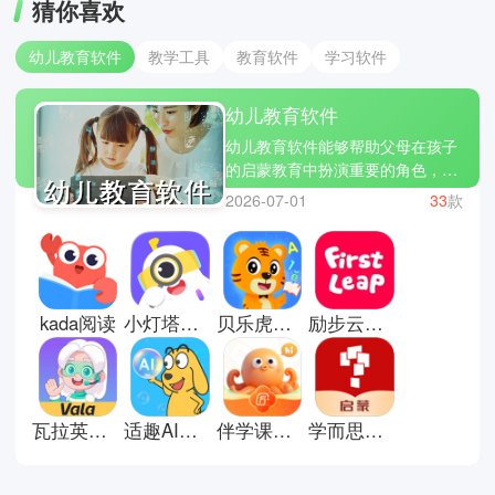
猜你喜欢
幼儿教育软件
教学工具
教育软件
学习软件
幼儿教育软件
幼儿教育软件能够帮助父母在孩子
的启蒙教育中扮演重要的角色，让
孩子可以轻松愉悦地建立起学习的
2026-07-01
33
款
地基。软件提供丰富的早教课程，
包括识字、数学、英语启蒙、逻辑
思维等，通过互动游戏和趣味动画
激发学习兴趣，让孩子对于学习并
不会感到厌恶和抗拒。小编知道为
kada阅读
小灯塔育儿英语启蒙动画
贝乐虎英语启蒙
励步云英语app
人父母并不容易，推荐你们几款受
到众多家长好评的软件，如宝宝巴
士、小伴龙下、洪恩识字等等，你
们可以实时了解孩子的学习进度和
能力发展，参与到孩子的成长过程
瓦拉英语app
适趣AI中文识字
伴学课堂app正版
学而思启蒙英语app
当中。