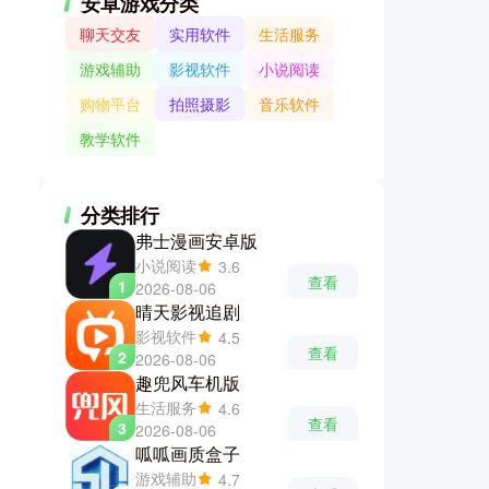
安卓游戏分类
聊天交友
实用软件
生活服务
游戏辅助
影视软件
小说阅读
购物平台
拍照摄影
音乐软件
教学软件
分类排行
弗士漫画安卓版
小说阅读
3.6
查看
1
2026-08-06
晴天影视追剧
影视软件
4.5
查看
2
2026-08-06
趣兜风车机版
生活服务
4.6
查看
3
2026-08-06
呱呱画质盒子
游戏辅助
4.7