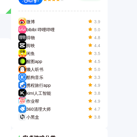
微博
3.9
bibibi 哔哩哔哩
5.0
得物
4.8
剪映
4.4
闲鱼
3.5
醒图app
4.5
懒人听书
5.0
酷狗音乐
3.3
携程旅行app
4.9
kimi人工智能
3.8
作业帮
4.9
360清理大师
4.7
小黑盒
3.8