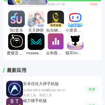
MOO音乐 、豆瓣fm和乐趣音乐。
2026-07-06
153
款
软件提供高品质音频播放、离线下
载和个性化推荐功能，支持歌单创
建、收藏和分享，方便管理喜爱歌
曲。用户可以探索排行榜、专辑和
电台，跟随兴趣发现新曲，也可以
SU音乐
天天静听
虫虫钢琴曲谱网
小度音箱app安卓版
同步跨设备播放，实现多场景听歌
体验，满足日常娱乐、学习或放松
的音乐需求。
蜜獾音乐2026
moises音频分离软件
众和夜雨音乐app
猫耳fm广播剧
最新应用
安卓优化大师手机版
查看
实用软件
12.60M
2026-08-07
实用工具 · 系统工具
磁力猫手机版