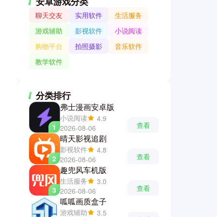
安卓游戏分类
聊天交友
实用软件
生活服务
游戏辅助
影视软件
小说阅读
购物平台
拍照摄影
音乐软件
教学软件
分类排行
弗士漫画安卓版
小说阅读
4.9
查看
1
2026-08-06
晴天影视追剧
影视软件
4.8
查看
2
2026-08-06
趣兜风车机版
生活服务
3.0
查看
3
2026-08-06
呱呱画质盒子
游戏辅助
3.5