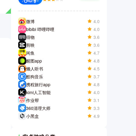
微博
4.0
bibibi 哔哩哔哩
4.0
得物
3.6
剪映
3.6
。
闲鱼
4.7
醒图app
4.8
懒人听书
4.5
酷狗音乐
3.7
携程旅行app
4.8
kimi人工智能
4.0
作业帮
3.1
360清理大师
3.3
小黑盒
4.9