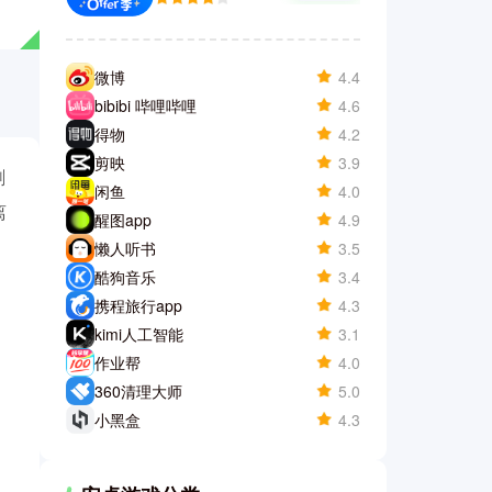
微博
4.4
bibibi 哔哩哔哩
4.6
得物
4.2
剪映
3.9
剧
闲鱼
4.0
离
醒图app
4.9
懒人听书
3.5
酷狗音乐
3.4
携程旅行app
4.3
kimi人工智能
3.1
作业帮
4.0
360清理大师
5.0
小黑盒
4.3