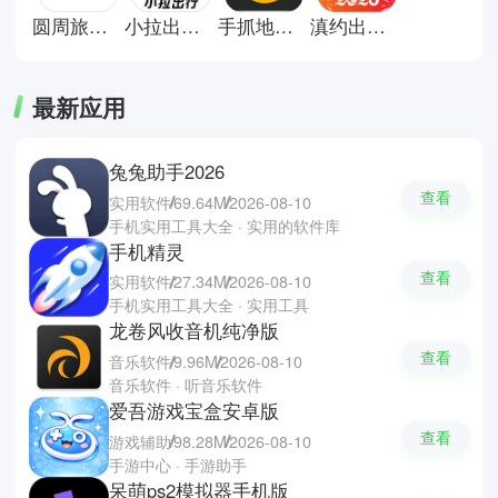
圆周旅迹app安卓版
小拉出行司机版
手抓地图app
滇约出行网约车
最新应用
兔兔助手2026
查看
实用软件
69.64M
2026-08-10
手机实用工具大全 · 实用的软件库
手机精灵
查看
实用软件
27.34M
2026-08-10
手机实用工具大全 · 实用工具
龙卷风收音机纯净版
查看
音乐软件
9.96M
2026-08-10
音乐软件 · 听音乐软件
爱吾游戏宝盒安卓版
查看
游戏辅助
98.28M
2026-08-10
手游中心 · 手游助手
呆萌ps2模拟器手机版