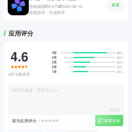
查看
游戏辅助
38.87M
2026-08-10
画质助手 · 手游助手
应用评分
4.6
5星
80%
4星
50%
3星
40%
2星
30%
1星
35%
4213条评价
0/200
我要评价
请为应用评分：