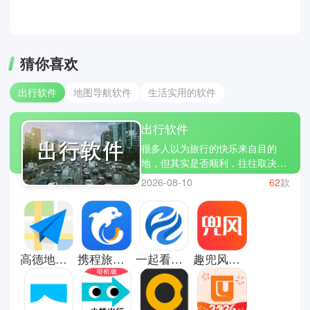
猜你喜欢
出行软件
地图导航软件
生活实用的软件
出行软件
很多人以为旅行的快乐来自目的
地，但其实是否顺利，往往取决于
准备是否到位。订票太乱、路线看
2026-08-10
62
款
不懂、落地打车困难，这些小问题
叠加起来，很容易让原本期待的旅
程变成疲惫。今天小编为你们筛选
出几款能够有效解决以上问题的软
件，如……。你们每一次的出行都
高德地图导航手机版
携程旅行2026版
一起看地图高清卫星地图
趣兜风车机版
能提前安排和随时辅助你们在行程
的变化但不影响最终的计划，让你
们出得轻松、玩得安心。