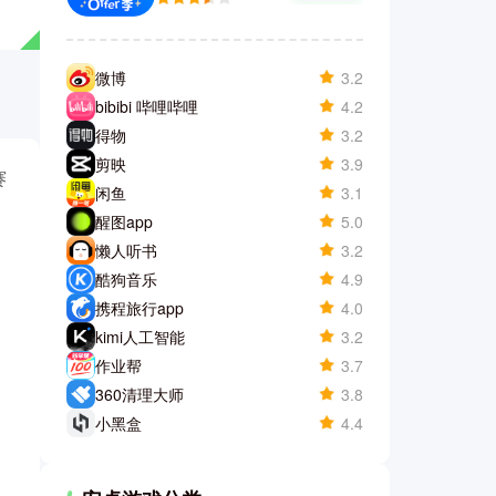
微博
3.2
bibibi 哔哩哔哩
4.2
得物
3.2
剪映
3.9
赛
闲鱼
3.1
醒图app
5.0
懒人听书
3.2
酷狗音乐
4.9
携程旅行app
4.0
kimi人工智能
3.2
作业帮
3.7
360清理大师
3.8
小黑盒
4.4