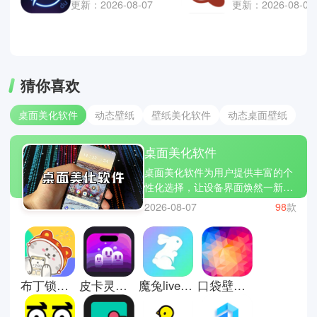
更新：2026-08-07
更新：2026-08-06
猜你喜欢
桌面美化软件
动态壁纸
壁纸美化软件
动态桌面壁纸
桌面美化软件
桌面美化软件为用户提供丰富的个
性化选择，让设备界面焕然一新。
无论是动态壁纸、图标风格还是小
2026-08-07
98
款
组件布局，都可以自由搭配，打造
专属视觉风格。操作简单，更新内
容丰富，能够持续带来新鲜感。对
于追求个性与美感的人来说，它让
日常使用也变得更有趣。这里有些
布丁锁屏壁纸
皮卡灵动岛应用商店
魔兔live2d官方版
口袋壁纸安卓版
桌面美化软件推荐；Nova
Launcher，元气桌面和微软桌面。