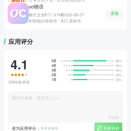
oc物语
查看
聊天交友
171.91M
2026-08-07
AI智能问答软件 · AI工具软件
应用评分
4.1
5星
80%
4星
50%
3星
40%
2星
30%
1星
35%
2586条评价
0/200
我要评价
请为应用评分：