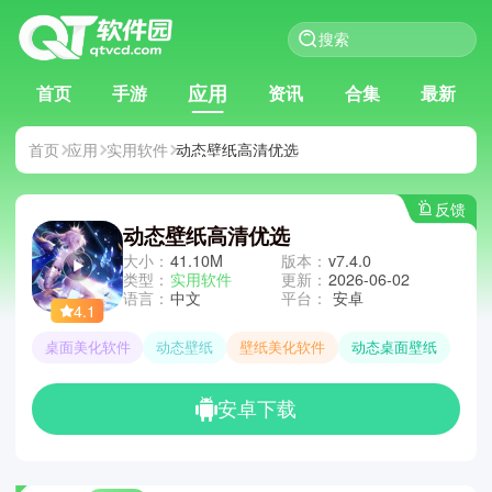
应用
首页
手游
资讯
合集
最新
首页
应用
实用软件
动态壁纸高清优选
反馈
动态壁纸高清优选
大小：
41.10M
版本：
v7.4.0
类型：
实用软件
更新：
2026-06-02
语言：
中文
平台：
安卓
4.1
桌面美化软件
动态壁纸
壁纸美化软件
动态桌面壁纸
安卓下载