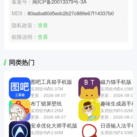
备案号：
闽ICP备20013379号-3A
MD5：
80aaba80d5edc2b27c889e67f14337b0
隐私政策：
查看
权限说明：
查看
同类热门
图吧工具箱手机版
磁力猫手机版
实用软件
30.37M
实用软件
24.03M
更新：2026-08-07
更新：2026-08-07
布丁锁屏壁纸
趣味生成器手机
实用软件
63.25M
实用软件
10.62M
更新：2026-08-07
更新：2026-08-07
安卓优化大师手机版
日语输入法手机
实用软件
12.60M
实用软件
74.53M