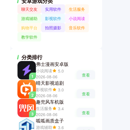
安卓游戏分类
聊天交友
实用软件
生活服务
游戏辅助
影视软件
小说阅读
购物平台
拍照摄影
音乐软件
教学软件
分类排行
弗士漫画安卓版
小说阅读
5.0
查看
1
2026-08-06
晴天影视追剧
影视软件
3.0
查看
2
2026-08-06
趣兜风车机版
生活服务
3.4
查看
3
2026-08-06
呱呱画质盒子
游戏辅助
3.6