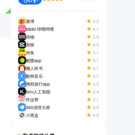
微博
3.2
bibibi 哔哩哔哩
4.1
得物
3.9
剪映
4.5
闲鱼
3.1
醒图app
3.1
懒人听书
4.7
酷狗音乐
4.7
携程旅行app
4.2
kimi人工智能
4.4
作业帮
3.1
360清理大师
4.0
小黑盒
4.5