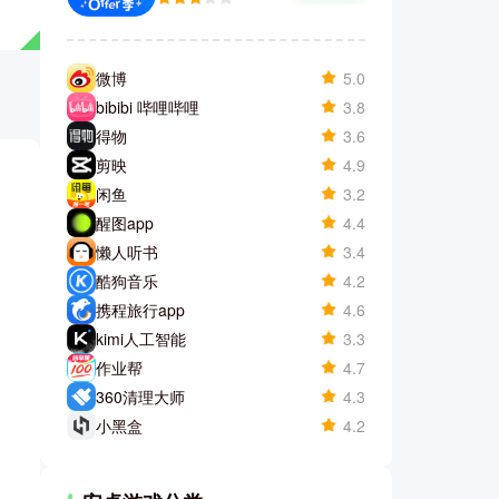
微博
5.0
bibibi 哔哩哔哩
3.8
得物
3.6
剪映
4.9
闲鱼
3.2
醒图app
4.4
懒人听书
3.4
酷狗音乐
4.2
携程旅行app
4.6
kimi人工智能
3.3
作业帮
4.7
360清理大师
4.3
小黑盒
4.2