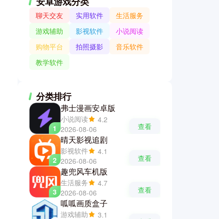
安卓游戏分类
聊天交友
实用软件
生活服务
游戏辅助
影视软件
小说阅读
购物平台
拍照摄影
音乐软件
教学软件
分类排行
弗士漫画安卓版
小说阅读
4.2
查看
1
2026-08-06
晴天影视追剧
影视软件
4.1
查看
2
2026-08-06
趣兜风车机版
生活服务
4.7
查看
3
2026-08-06
呱呱画质盒子
游戏辅助
3.1