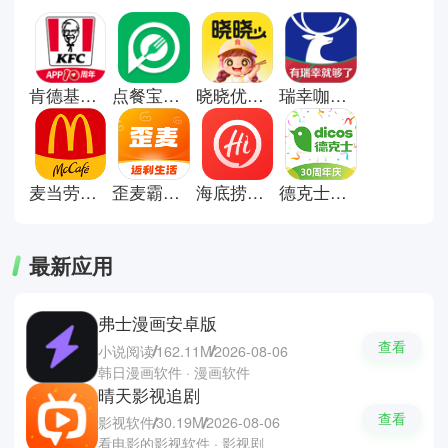
程简单，配送信息实时更新，让等
待更有预期。在忙碌或不想做饭的
时候，它提供了一种方便的用餐选
择，让生活更加省时省力。这里有
肯德基宅急送app
点餐宝安卓版
晓晓优选霸王餐
瑞幸咖啡安卓版
些点外卖平台推荐；美团外卖，饿
了么和熊猫外卖。
麦当劳点餐
歪麦霸王餐
海底捞点餐
德克士点餐小程序
最新应用
弗士漫画安卓版
查看
小说阅读
162.11M
2026-08-06
韩日漫画软件 · 漫画软件
晴天影视追剧
查看
影视软件
30.19M
2026-08-06
看电影的影视软件 · 影视剧