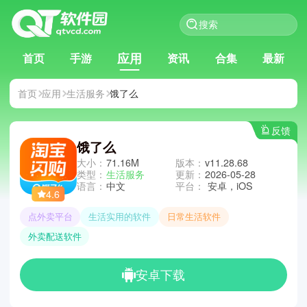
应用
首页
手游
资讯
合集
最新
首页
应用
生活服务
饿了么
反馈
饿了么
大小：
71.16M
版本：
v11.28.68
类型：
生活服务
更新：
2026-05-28
语言：
中文
平台：
安卓，iOS
4.6
点外卖平台
生活实用的软件
日常生活软件
外卖配送软件
安卓下载