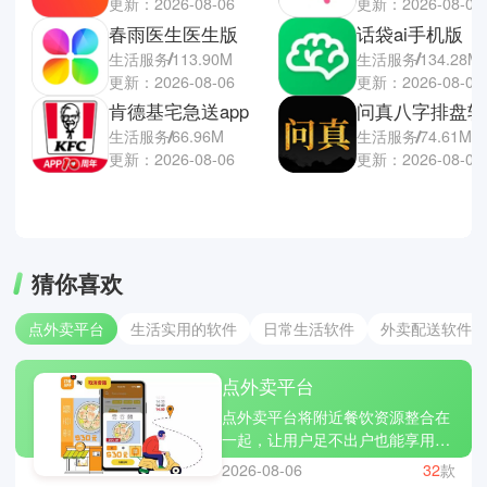
更新：2026-08-06
更新：2026-08-02
春雨医生医生版
话袋ai手机版
生活服务
113.90M
生活服务
134.28M
更新：2026-08-06
更新：2026-08-02
肯德基宅急送app
问真八字排盘软
生活服务
66.96M
生活服务
74.61M
更新：2026-08-06
更新：2026-08-01
猜你喜欢
点外卖平台
生活实用的软件
日常生活软件
外卖配送软件
点外卖平台
点外卖平台将附近餐饮资源整合在
一起，让用户足不出户也能享用多
样美食。通过清晰的分类与筛选，
2026-08-06
32
款
可以快速找到想吃的类型。下单流