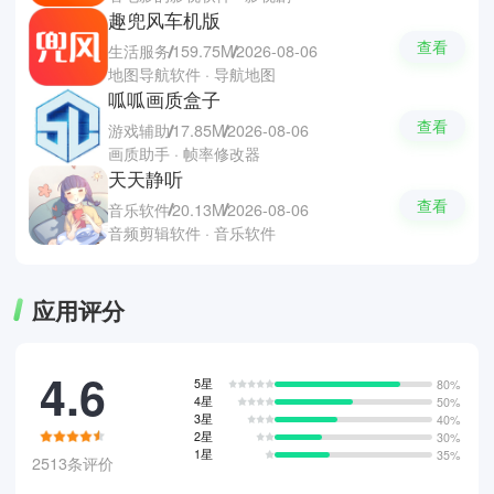
趣兜风车机版
查看
生活服务
159.75M
2026-08-06
地图导航软件 · 导航地图
呱呱画质盒子
查看
游戏辅助
17.85M
2026-08-06
画质助手 · 帧率修改器
天天静听
查看
音乐软件
20.13M
2026-08-06
音频剪辑软件 · 音乐软件
应用评分
4.6
5星
80%
4星
50%
3星
40%
2星
30%
1星
35%
2513条评价