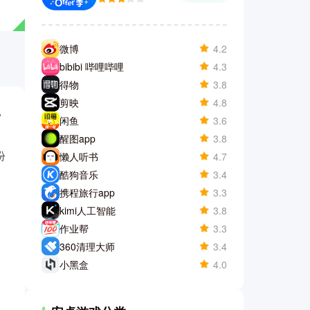
微博
4.2
bibibi 哔哩哔哩
4.3
得物
3.8
剪映
4.8
，
闲鱼
3.6
醒图app
3.8
份
懒人听书
4.7
酷狗音乐
3.4
携程旅行app
3.3
kimi人工智能
3.8
作业帮
3.3
360清理大师
3.4
小黑盒
4.0