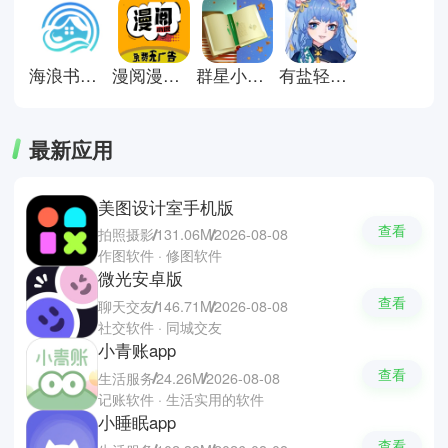
来进行阅读，小说资源非常丰富与
持续更新，能够在第一时间阅读最
新篇章，还提供了护眼模式、字体
调整、背景颜色设置等功能，让阅
海浪书屋纯净版
漫阅漫画纯净版
群星小说阅读app
有盐轻小说无会员版
读也可以很舒适轻松。
最新应用
美图设计室手机版
查看
拍照摄影
131.06M
2026-08-08
作图软件 · 修图软件
微光安卓版
查看
聊天交友
146.71M
2026-08-08
社交软件 · 同城交友
小青账app
查看
生活服务
24.26M
2026-08-08
记账软件 · 生活实用的软件
小睡眠app
查看