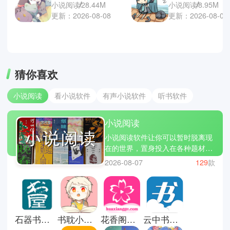
小说阅读
28.44M
小说阅读
8.95M
更新：2026-08-08
更新：2026-08-07
猜你喜欢
小说阅读
看小说软件
有声小说软件
听书软件
小说阅读
小说阅读软件让你可以暂时脱离现
在的世界，置身投入在各种题材的
小说世界中自由翱翔，无论是言
2026-08-07
129
款
情、玄幻、言情、都市、悬疑等
等。在这里你们可以根据个人喜好
选择不同的书籍阅读，当然也可以
离线下载并在无网络的环境下依旧
能够享受书籍中的乐趣。小编常用
石器书屋十八书屋
书耽小说软件
花香阁小说
云中书城小说阅读网
七猫小说、起点读书、番茄小说等