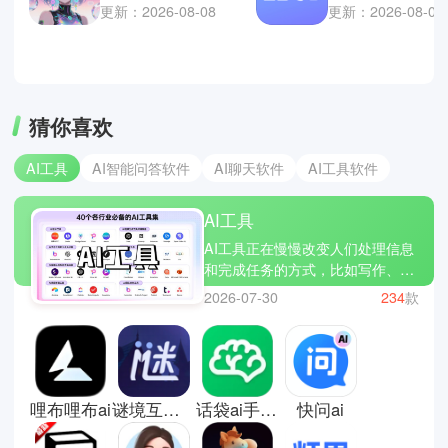
更新：2026-08-08
更新：2026-08-07
猜你喜欢
AI工具
AI智能问答软件
AI聊天软件
AI工具软件
AI工具
AI工具正在慢慢改变人们处理信息
和完成任务的方式，比如写作、翻
译、整理资料甚至日常问答，都可
2026-07-30
234
款
以借助这些工具更快完成。相比传
统软件，AI工具更像一个随时待命
的助手，只需要简单输入需求，就
能得到相对完整的结果。无论是学
生用来辅助学习，还是上班族用来
哩布哩布ai
谜境互动剧本平台
话袋ai手机版
快问ai
处理工作内容，都能节省不少时
间。不过它的结果也需要自己再判