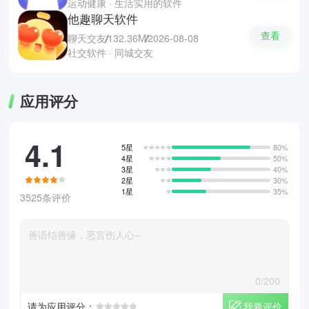
运动健康 · 生活实用的软件
他趣聊天软件
查看
聊天交友
132.36M
2026-08-08
社交软件 · 同城交友
应用评分
4.1
5星
80%
4星
50%
3星
40%
2星
30%
1星
35%
3525条评价
0/200
我要评价
请为应用评分：