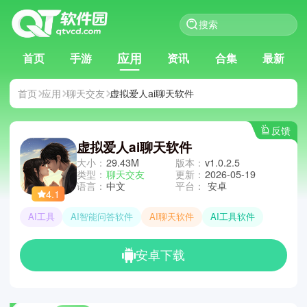
应用
首页
手游
资讯
合集
最新
首页
应用
聊天交友
虚拟爱人ai聊天软件
反馈
虚拟爱人ai聊天软件
大小：
29.43M
版本：
v1.0.2.5
类型：
聊天交友
更新：
2026-05-19
语言：
中文
平台：
安卓
4.1
AI工具
AI智能问答软件
AI聊天软件
AI工具软件
安卓下载