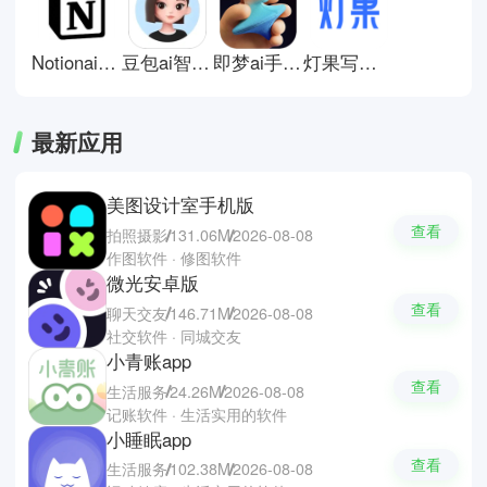
断和筛选，不能完全依赖。这里有
些AI工具推荐；豆包，Deepseek
和ChatGpt。
Notionai中文版
豆包ai智能助手
即梦ai手机版
灯果写作软件
最新应用
美图设计室手机版
查看
拍照摄影
131.06M
2026-08-08
作图软件 · 修图软件
微光安卓版
查看
聊天交友
146.71M
2026-08-08
社交软件 · 同城交友
小青账app
查看
生活服务
24.26M
2026-08-08
记账软件 · 生活实用的软件
小睡眠app
查看
生活服务
102.38M
2026-08-08