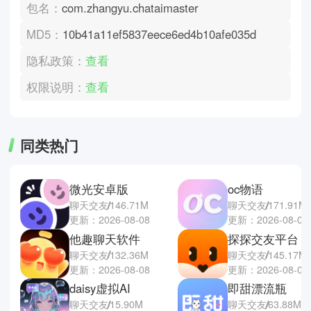
包名：
com.zhangyu.chataimaster
MD5：
10b41a11ef5837eece6ed4b10afe035d
隐私政策：
查看
权限说明：
查看
同类热门
微光安卓版
oc物语
聊天交友
146.71M
聊天交友
171.91M
更新：2026-08-08
更新：2026-08-07
他趣聊天软件
探探交友平台
聊天交友
132.36M
聊天交友
145.17M
更新：2026-08-08
更新：2026-08-07
daisy虚拟AI
即甜漂流瓶
聊天交友
15.90M
聊天交友
63.88M