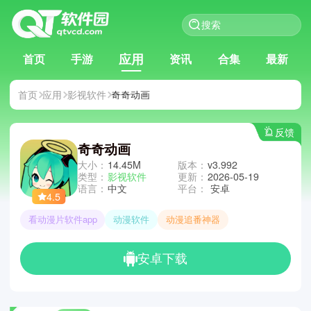
应用
首页
手游
资讯
合集
最新
首页
应用
影视软件
奇奇动画
反馈
奇奇动画
大小：
14.45M
版本：
v3.992
类型：
影视软件
更新：
2026-05-19
语言：
中文
平台：
安卓
4.5
看动漫片软件app
动漫软件
动漫追番神器
安卓下载