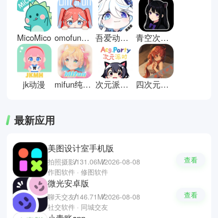
索、追番列表、更新提醒和离线缓
存，方便管理观看进度。常见相对
小众的软件如Animeko、
OmoFun、MX Player，支持在线
MicoMico
omofun动漫共和国
吾爱动漫手机版
青空次元动漫
播放、本地视频解析和多源播放。
用户可以通过订阅番剧、切换播放
源和缓存视频，实现持续追番和内
容管理。
jk动漫
mifun纯净版
次元派对动漫
四次元动漫
最新应用
美图设计室手机版
查看
拍照摄影
131.06M
2026-08-08
作图软件 · 修图软件
微光安卓版
查看
聊天交友
146.71M
2026-08-08
社交软件 · 同城交友
小青账app