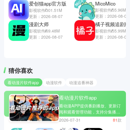
爱创猫app官方版
MicoMico
影视软件
55.96M
影视软件
301.51M
更新：2026-08-06
更新：2026-08-07
漫剧大师
橘子视频追剧版
影视软件
69.48M
影视软件
55.99M
更新：2026-08-07
更新：2026-08-06
猜你喜欢
看动漫片软件app
动漫软件
动漫追番神器
看动漫片软件app
看动漫APP提供番剧播放、更新订
阅和观看管理功能，支持分集播
放、清晰度切换和播放记录同步。
2026-07-31
81
款
应用通常包含番剧分类、关键词搜