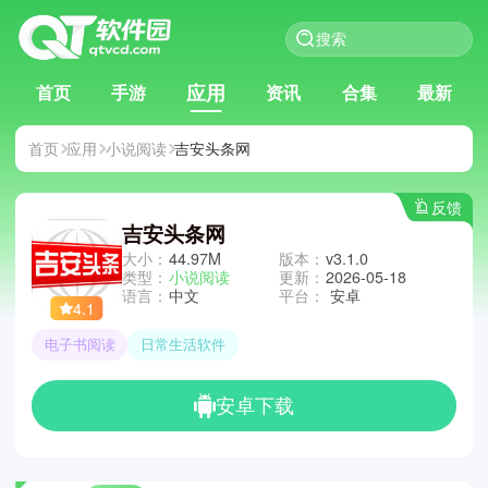
应用
首页
手游
资讯
合集
最新
首页
应用
小说阅读
吉安头条网
反馈
吉安头条网
大小：
44.97M
版本：
v3.1.0
类型：
小说阅读
更新：
2026-05-18
语言：
中文
平台：
安卓
4.1
电子书阅读
日常生活软件
安卓下载