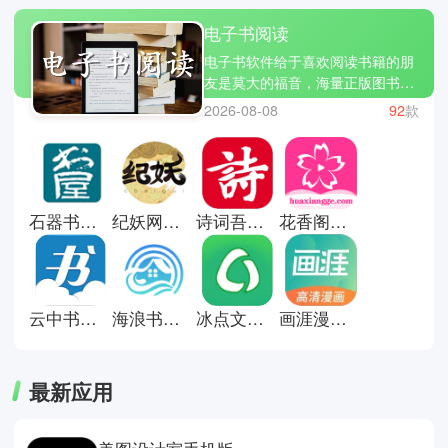
电子书阅读
电子书软件给于喜欢阅读书籍的朋
友是莫大的福音，海量正版图书资
源与智能阅读功能，让你们随时随
2026-08-08
92
款
地畅享沉浸式阅读体验。软件普遍
不仅能看书，也能听书，让你们灵
活利用碎片时间提升阅读效率。小
编今天带来了推荐单，如掌阅、七
猫小说、鸠摩电子书等等，满足阅
石器书屋十八书屋
纪妖网安卓版
诗词吾爱网
花香阁小说
读爱好者的阅读需求。这类软件通
常支持字体调节、背景切换、护眼
模式与离线下载，让长时间阅读更
加舒适。
云中书城小说阅读网
海浪书屋纯净版
冰点文库下载器手机版
画涯漫画app正版
最新应用