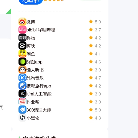
微博
5.0
bibibi 哔哩哔哩
3.7
得物
4.2
剪映
4.2
闲鱼
4.1
醒图app
4.6
懒人听书
3.0
酷狗音乐
4.7
携程旅行app
4.2
kimi人工智能
3.0
作业帮
3.0
气
360清理大师
5.0
小黑盒
4.3