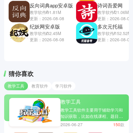
反向词典app安卓版
诗词吾爱网
教学软件
91.81M
教学软件
21.06M
更新：2026-08-08
更新：2026-08-08
纪妖网安卓版
多次元托福
教学软件
32.45M
教学软件
152.52M
更新：2026-08-08
更新：2026-08-07
猜你喜欢
教学工具
教育软件
学习软件
教学工具
教学工具软件主要用于辅助学习和
知识获取，比如在线课程、题目练
习、语言学习等。相比传统课堂，
2026-06-27
150
款
它更灵活，可以随时随地学习。部