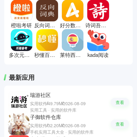
分软件还会通过动画、互动练习等
方式提高理解效率，让学习不再单
调。对学生或自学者来说，这类工
具能够帮助巩固知识点，也能根据
橙啦考研
反向词典app安卓版
好分数家长版app
诗词吾爱网
个人进度调整学习节奏。这里有些
教学工具推荐；Google
Classroom，Xmind和笔墨写作。
多次元托福
秒懂百科手机版
莱特西班牙语背单词手机端
kada阅读
最新应用
瑞游社区
查看
实用软件
49.79M
2026-08-09
实用工具 · 实用的软件库
子御软件仓库
查看
实用软件
32.20M
2026-08-09
手机实用工具大全 · 实用的软件库