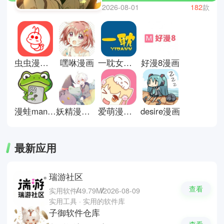
恋爱、冒险、热血、悬疑等多种题
2026-08-01
182
款
材，满足不同读者的兴趣需求。用
户可以通过手机随时在线阅读，也
可以收藏喜欢的作品进行追更。相
比传统纸质漫画，这类软件更新更
快，内容获取也更方便，适合碎片
虫虫漫画下拉式
嘿咻漫画
一耽女孩漫画
好漫8漫画
时间阅读。部分平台还会根据阅读
习惯进行推荐，让用户更容易发现
相似风格的作品，整体体验偏向轻
松阅读与兴趣延伸。这里有些韩日
漫画软件推荐下载；皮皮漫画，
漫蛙manwa漫画
妖精漫画下拉式漫画
爱萌漫画软件
desire漫画
podo漫画和漫狐。
最新应用
瑞游社区
查看
实用软件
49.79M
2026-08-09
实用工具 · 实用的软件库
子御软件仓库