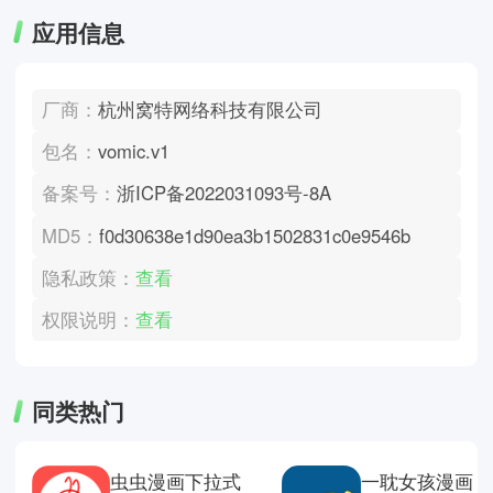
应用信息
厂商：
杭州窝特网络科技有限公司
包名：
vomic.v1
备案号：
浙ICP备2022031093号-8A
MD5：
f0d30638e1d90ea3b1502831c0e9546b
隐私政策：
查看
权限说明：
查看
同类热门
虫虫漫画下拉式
一耽女孩漫画