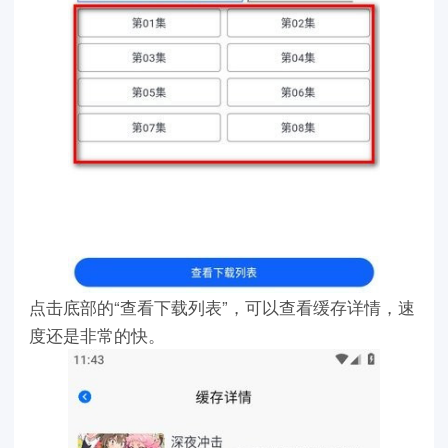
点击底部的“查看下载列表”，可以查看缓存详情，速
度还是非常的快。