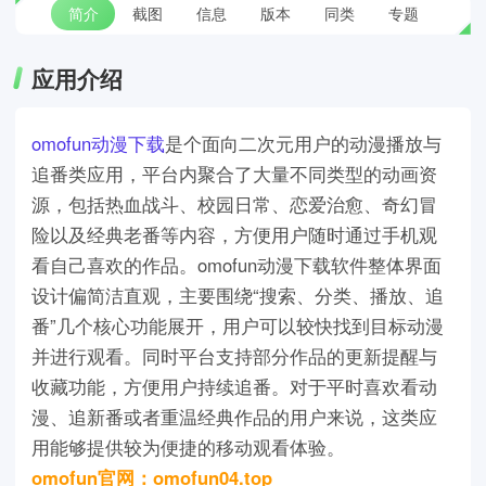
简介
截图
信息
版本
同类
专题
应用介绍
omofun动漫下载
是个面向二次元用户的动漫播放与
追番类应用，平台内聚合了大量不同类型的动画资
源，包括热血战斗、校园日常、恋爱治愈、奇幻冒
险以及经典老番等内容，方便用户随时通过手机观
看自己喜欢的作品。omofun动漫下载软件整体界面
设计偏简洁直观，主要围绕“搜索、分类、播放、追
番”几个核心功能展开，用户可以较快找到目标动漫
并进行观看。同时平台支持部分作品的更新提醒与
收藏功能，方便用户持续追番。对于平时喜欢看动
漫、追新番或者重温经典作品的用户来说，这类应
用能够提供较为便捷的移动观看体验。
omofun官网：omofun04.top