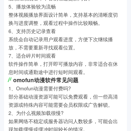
5、播放体验较为流畅
整体视频播放界面设计简单，支持基本的清晰度切
换与进度调整，观看过程中操作比较顺畅。
6、支持历史记录查看
系统会自动记录用户观看进度，方便下次继续播
放，不需要重新寻找观看位置。
7、适合碎片时间观看
软件操作简单，打开即可播放内容，非常适合在休
息时间或通勤途中进行短时间观看。
omofun动漫软件常见问题
1、Omofun动漫需要付费吗?
部分基础动漫资源可能可以免费观看，但一些高清
资源或特殊内容可能需要会员权限或广告解锁。
2、为什么视频加载很慢?
如果网络不稳定或服务器访问人数较多，可能会出
现加载缓慢或缓冲时间较长的情况。