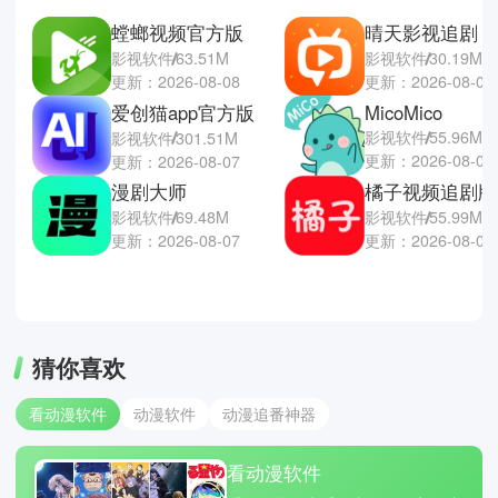
螳螂视频官方版
晴天影视追剧
影视软件
63.51M
影视软件
30.19M
更新：2026-08-08
更新：2026-08-06
爱创猫app官方版
MicoMico
影视软件
55.96M
影视软件
301.51M
更新：2026-08-06
更新：2026-08-07
漫剧大师
橘子视频追剧版
影视软件
69.48M
影视软件
55.99M
更新：2026-08-07
更新：2026-08-06
猜你喜欢
看动漫软件
动漫软件
动漫追番神器
看动漫软件