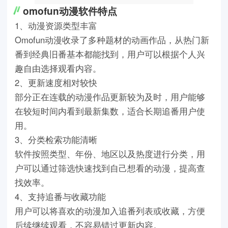
omofun动漫软件特点
1、动漫资源类型丰富
Omofun动漫收录了多种题材的动画作品，从热门新
番到经典旧番基本都能找到，用户可以根据个人兴
趣自由选择观看内容。
2、更新速度相对较快
部分正在连载的动漫作品更新较为及时，用户能够
在较短时间内看到最新集数，适合长期追番用户使
用。
3、分类检索功能清晰
软件按照类型、年份、地区以及热度进行分类，用
户可以通过筛选快速找到自己想看的动漫，提高查
找效率。
4、支持追番与收藏功能
用户可以将喜欢的动漫加入追番列表或收藏，方便
后续继续观看，不容易错过更新内容。