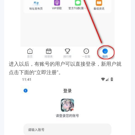
进入以后，有账号的用户可以直接登录，新用户就
点击下面的“立即注册”。