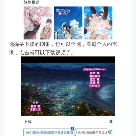
选择要下载的剧集，也可以全选，看每个人的需
求，点击就可以下载视频了。