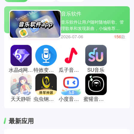
音乐软件
音乐软件让用户随时随地听歌、管
理歌单和发现新曲，小编推荐
MOO音乐 、豆瓣fm和乐趣音乐。
2026-07-06
156
款
软件提供高品质音频播放、离线下
载和个性化推荐功能，支持歌单创
建、收藏和分享，方便管理喜爱歌
曲。用户可以探索排行榜、专辑和
电台，跟随兴趣发现新曲，也可以
水晶dj网手机版
特效变音魔术师官方正版
瓜子音乐正版
SU音乐
同步跨设备播放，实现多场景听歌
体验，满足日常娱乐、学习或放松
的音乐需求。
天天静听
虫虫钢琴曲谱网
小度音箱app安卓版
蜜獾音乐2026
最新应用