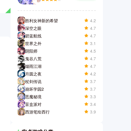
胜利女神新的希望
4.2
深空之眼
4.7
碧蓝航线
4.7
世界之外
3.1
阴阳师
4.5
鬼谷八荒
4.7
烟雨江湖
4.7
月圆之夜
4.2
杖剑传说
3.7
崩坏学园2
3.7
恶魔秘境
3.3
盲盒派对
3.4
西游笔绘西行
3.9