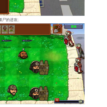
僵尸的进攻;