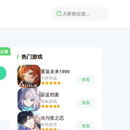
反馈
热门游戏
重返未来1999
卡牌养成
查看
蔚蓝档案
策略游戏
查看
光与夜之恋
角色扮演
查看