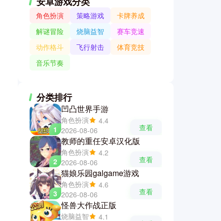
安卓游戏分类
角色扮演
策略游戏
卡牌养成
解谜冒险
烧脑益智
赛车竞速
动作格斗
飞行射击
体育竞技
音乐节奏
分类排行
凹凸世界手游
角色扮演
4.4
查看
1
2026-08-06
教师的重任安卓汉化版
角色扮演
4.2
查看
2
2026-08-06
猫娘乐园galgame游戏
角色扮演
4.6
查看
3
2026-08-06
怪兽大作战正版
烧脑益智
4.1