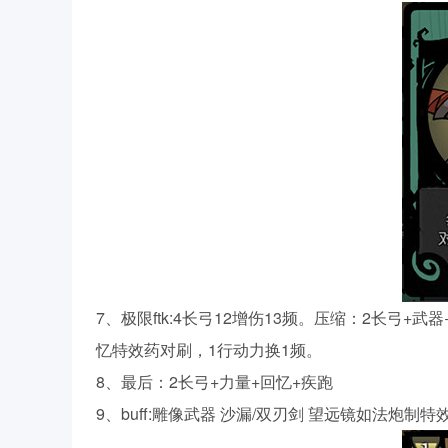
7、极限ftk:4长弓12增伤13频。压缩：2长弓+
忆特效药对刷，1行动力换1频。
8、最后：2长弓+力量+回忆+疾跑
9、buff:雕像武器 沙漏/双刃剑 望远镜如法炮制特