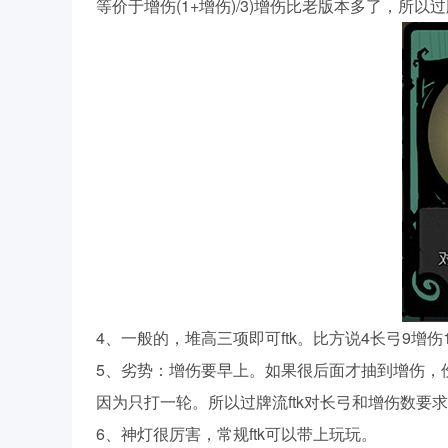
等价于增伤(1+增伤)/3)增伤比老版本多了，所以过
4、一般的，堆高三项即可ftk。比方说4长弓9增
5、劣势：增伤要早上。如果很后面才抽到增伤，
因为只打一轮。所以过牌流ftk对长弓和增伤数要
6、神灯很厉害，常规ftk可以带上玩玩。