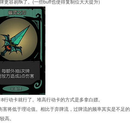
牌更容易ftk了。(一些buff也使得复制位大大提升)
伤18行动卡就行了。堆高行动卡的方式是多拿白嫖。
伤害将低于理论值。相比于弃牌流，过牌流的频率其实是不足的
求较高。