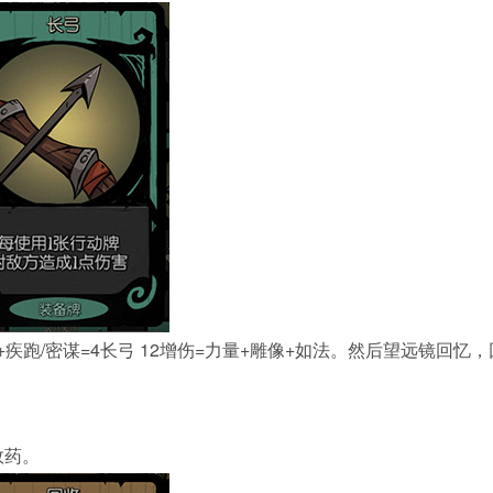
武器+疾跑/密谋=4长弓 12增伤=力量+雕像+如法。然后望远镜回忆，
效药。