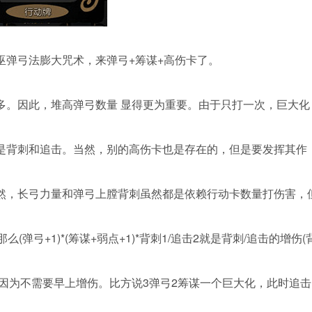
巫弹弓法膨大咒术，来弹弓+筹谋+高伤卡了。
多。因此，堆高弹弓数量 显得更为重要。由于只打一次，巨大化
是背刺和追击。当然，别的高伤卡也是存在的，但是要发挥其作
面。当然，长弓力量和弹弓上膛背刺虽然都是依赖行动卡数量打伤害，
(弹弓+1)*(筹谋+弱点+1)*背刺1/追击2就是背刺/追击的增伤(
。因为不需要早上增伤。比方说3弹弓2筹谋一个巨大化，此时追击