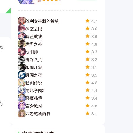
胜利女神新的希望
4.7
深空之眼
3.6
碧蓝航线
3.6
世界之外
4.8
游
阴阳师
3.3
鬼谷八荒
3.2
烟雨江湖
3.1
月圆之夜
3.5
杖剑传说
4.2
崩坏学园2
4.4
恶魔秘境
3.4
行
盲盒派对
4.8
西游笔绘西行
3.1