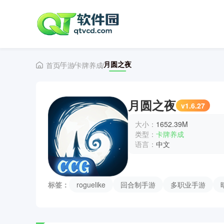
月圆之夜
首页
手游
卡牌养成
月圆之夜
v1.6.27
大小：
1652.39M
类型：
卡牌养成
语言：
中文
标签：
roguelike
回合制手游
多职业手游