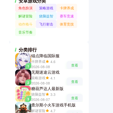
安卓游戏分类
角色扮演
策略游戏
卡牌养成
解谜冒险
烧脑益智
赛车竞速
动作格斗
飞行射击
体育竞技
音乐节奏
分类排行
锚点降临国际服
卡牌养成
4.6
查看
1
2026-08-08
无期迷途云游戏
策略游戏
4.1
查看
2
2026-08-08
糖葫芦达人最新版
烧脑益智
3.3
查看
3
2026-08-07
查尔斯小火车游戏手机版
解谜冒险
4.7