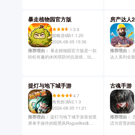
庞大地图与击败强敌的过程中逐步解
成长和刷装
锁新能力，挑战层层递进的复杂关卡
士、精灵、
与精巧谜题，最终抵达圣堡直面终极
法等多元职
暴走植物园官方版
房产达人
Boss。然后可以揭开自身身世与世界
成长路径。
真相的双重秘密，完整复刻原作精髓
技能加点、
3.9
并适配移动端操作体验。
度养成，带
策略游戏
v1.1.20
与高自由度
2026-08-05 15:36
推荐理由：
暴走植物园官方版是一款
推荐理由：
房产达人2手机版是房产
轻松有趣的休闲塔防对抗游戏，玩家
达人系列全
会在专属花园中培育形态各异和能力
核心玩法，
独特的植物，然后再依据其攻击、减
工具库及丰
速或范围伤害等属性自由搭配组合。
玩家可以沉
暴走植物园游戏中你要灵活的布阵以
拟真操作，
提灯与地下城手游
古魂手游
抵御源源不断来袭的敌人，在养成与
改造旧屋，
策略协同中体验到酣畅淋漓又不失休
与客户偏好
4.7
闲感的塔防乐趣。
场机制更考
角色扮演
v2.1.3
2026-08-05 11:21
推荐理由：
提灯与地下城手游首创竖
推荐理由：
古魂手游是一款以北欧神
屏单手操作的暗黑风Roguelike体
话为背景的暗
验，摒弃传统地牢游戏的复杂操作，
玩家化身拥