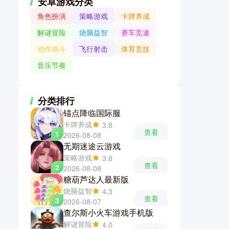
安卓游戏分类
角色扮演
策略游戏
卡牌养成
解谜冒险
烧脑益智
赛车竞速
动作格斗
飞行射击
体育竞技
音乐节奏
分类排行
锚点降临国际服
卡牌养成
3.8
查看
1
2026-08-08
无期迷途云游戏
策略游戏
3.8
查看
2
2026-08-08
糖葫芦达人最新版
烧脑益智
4.3
查看
3
2026-08-07
查尔斯小火车游戏手机版
解谜冒险
4.0