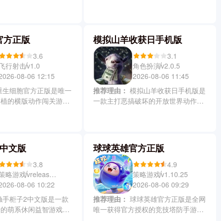
个性十足的小怪兽，通过
游戏，收录223首原创电子音乐，配
活走位并释放炫酷技能，
以精美的手绘插画与富有张力的动态
线完成挑战。怪兽大作战
判定线。游戏中你会在修复菲格罗斯
解压与竞技乐趣，还提供
世界律动断层的过程中，通过点按长
官方正版
模拟山羊收获日手机版
式与丰富角色风格，让每
按滑动等操作精准契合节拍，体验到
找到专属的冒险节奏与刺
沉浸式剧情与情感共鸣，感受兼具艺
3.6
3.1
术性与操作爽感的纯正音游魅力。
飞行射击
角色扮演
v1.0
v2.0.5
2026-08-06 12:15
2026-08-06 11:45
推荐理由：
模拟山羊收获日手机版是
移植的横版动作闯关游
一款主打恶搞破坏的开放世界动作游
PC端经典像素画风与硬
戏，玩家化身山羊老大带领动物伙伴
，结合了随机生成的地
越狱、劫银行或甩警察，在无厘头物
成长机制与深度探索的玩
理引擎加持下肆意捣乱。游戏中可操
玩家化身细胞战士在暗黑
控山羊或火烈鸟等四位特色角色，用
2中文版
球球英雄官方正版
重生变强，闪避翻滚一气
舌头卷钞票、开车狂飙和戴面具伪
层出不穷的怪物与强大
装，接取PRANKNET搞怪任务，赚赃
3.8
4.9
款买道具建乐园，畅享自由混乱的沙
策略游戏
策略游戏
vrelease-0.3
v1.10.25
盒狂欢。
2026-08-06 10:22
2026-08-06 09:29
推荐理由：
球球英雄官方正版是全网
景的萌系休闲益智游戏，
唯一获得官方授权的竞技塔防手游，
伏在储物柜中的可爱触手
福利丰厚远超其他版本，拥有换位、