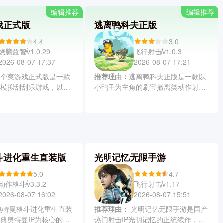
编辑推荐
编辑推荐
戏正式版
逃离鸭科夫正版
4.4
3.0
烧脑益智
飞行射击
v1.0.29
v1.0.3
2026-08-07 17:37
2026-08-07 17:21
刮个爽游戏正式版是一款
推荐理由：
逃离鸭科夫正版是一款以
闲模拟刮刮乐游戏，以高
小鸭子为主角的刷宝撤离类动作射击
刮奖体验为核心，玩家可
游戏，玩家以上帝视角操控机智勇敢
种面额与规则的刮刮卡，
的鸭子，在枪林弹雨的奇异世界中搜
层赢取丰厚奖励。同时游
集食物武器药品等物资。游戏中会穿
买自动刮奖机器人实现离
越三种风格迥异的地图，应对暴徒围
能持续升级中奖概率、刮
堵与玩家伏击，达成目标后发起百万
赋能力，让每一次刮奖都
撤离，体验紧张刺激的生存突围之
斗进化重生直装版
光明记忆无限手游
有成就感。
旅。
5.0
4.7
动作格斗
飞行射击
v3.3.2
v1.17
2026-08-07 16:02
2026-08-07 15:51
推荐理由：
光明记忆无限手游是国产
典奥特曼IP为核心的沉
热门射击IP光明记忆的正统续作，专