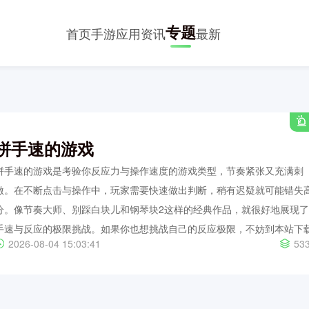
专题
首页
手游
应用
资讯
最新
拼手速的游戏
拼手速的游戏是考验你反应力与操作速度的游戏类型，节奏紧张又充满刺
激。在不断点击与操作中，玩家需要快速做出判断，稍有迟疑就可能错失
分。像节奏大师、别踩白块儿和钢琴块2这样的经典作品，就很好地展现了
手速与反应的极限挑战。如果你也想挑战自己的反应极限，不妨到本站下
53
2026-08-04 15:03:41
体验，看看你的手速究竟有多快。