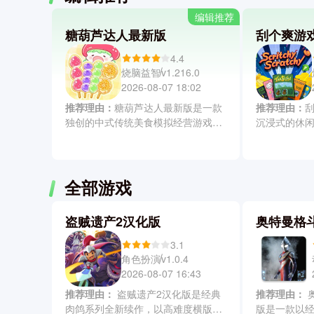
编辑推荐
糖葫芦达人最新版
刮个爽游
4.4
烧脑益智
v1.216.0
2026-08-07 18:02
推荐理由：
糖葫芦达人最新版是一款
推荐理由：
独创的中式传统美食模拟经营游戏，
沉浸式的休
玩家会亲手完成串果熬糖裹糖风干全
度还原现实
流程，然后自由的搭配山楂、草莓或
自由选购多
葡萄等水果与多种糖衣配方，结合限
亲手刮开涂
时促销顾客满意度管理及店铺美陈设
戏还支持购
全部游戏
计提升收益与口碑。同时游戏更融入
线收益，并
趣味吃播玩法，打造专属国潮糖葫芦
奖速度及天
盗贼遗产2汉化版
奥特曼格
品牌。
更爽更快更
3.1
角色扮演
v1.0.4
2026-08-07 16:43
推荐理由：
盗贼遗产2汉化版是经典
推荐理由：
奥特曼格斗进化重生直装
肉鸽系列全新续作，以高难度横版动
版是一款以经