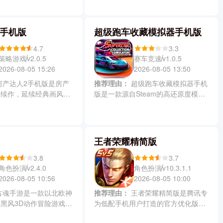
养成为核心体验，涵盖骑
权，真实还原了球星形象与赛场体
法师、圣骑士、刺客和火
验。游戏中可以通过深度球员互动了
业，每职拥有独特技能与
解个性喜好，并畅享PVP对战、真实
2手机版
超级跑车收藏模拟器手机版
同时元气骑士前传还支持
联赛模拟、3V3街球及3D俱乐部社交
装备锻造和羁绊搭配等深
等多元玩法，配合顶级画面表现与流
4.7
3.3
给你爽快流畅的战斗节奏
畅动作系统，带给你媲美端游的沉浸
策略游戏
赛车竞速
v2.0.5
v1.0.5
的冒险旅程。
式足球体验。
2026-08-05 15:26
2026-08-05 13:50
推荐理由：
超级跑车收藏模拟器手机
新续作，延续经典画风与
版是一款源自Steam的高还原度模拟
新增多样成就系统、专业
经营游戏，玩家会从进货售卖模型盲
富建筑装饰选项。游戏中
盒到自主举办赛车赛事提升店铺名
浸式的体验刮漆和组装等
气，逐步解锁上百款经典超跑模型，
结合色彩搭配与风格设计
通过等级成长拓展车型库和优化陈列
王者荣耀精简版
统筹购入成本、翻新预算
布局并吸引客流。同时还能抽盲盒或
实现利润最大化，动态市
直接购买心仪座驾，体验沉浸式收藏
3.8
3.7
验商业决策能力。
养成与商业经营的双重乐趣。
角色扮演
角色扮演
v2.4.0
v10.3.1.1
2026-08-05 10:56
2026-08-05 10:00
推荐理由：
王者荣耀精简版是腾讯专
黑风3D动作冒险游戏，
为低配手机用户打造的官方优化版
有无限复活能力的神话英
本，安装包更小、运行更流畅，通过