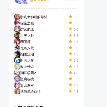
胜利女神新的希望
3.2
深空之眼
3.6
碧蓝航线
3.6
世界之外
3.3
阴阳师
3.5
鬼谷八荒
3.9
烟雨江湖
4.3
月圆之夜
3.3
杖剑传说
4.9
崩坏学园2
4.0
恶魔秘境
3.5
盲盒派对
4.0
西游笔绘西行
4.1