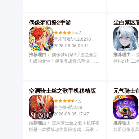
收银结算与线上订单处理等全流程。
怪，需在女
游戏可以通过合理定价、精准营销和
手将其捕获
持续扩建，逐步将小型店铺发展为覆
捕者。游戏
偶像梦幻祭2手游
尘白禁区
盖广泛、品类齐全的大型连锁超市，
景奇幻多样
体验真实又富挑战的商业成长历程。
与趣味，操
4.3
音乐节奏
v4.2.8218
2026-08-06 09:11
推荐理由：
偶像梦幻祭2手游是全新
推荐理由：
尘白禁区官方版是一款有
升级的女性向偶像养成音乐手游，相
轻科幻和二次
比前作大幅优化画质与玩法，以深度
击角色扮演
养成和3D音乐表演为核心，收录49位
端互通。游
风格各异的美少年偶像。同时偶像梦
面细节，从
幻祭2配备了高精度3D角色模型与
玻璃光影皆
空洞骑士丝之歌手机移植版
元气骑士
360度自由视角的沉浸式演唱会系
三人小队协
统，真正实现从卡牌收集到立体偶像
情中揭开尘
4.9
培育的全面进化。
沉浸于紧张
角色扮演
v2.06
事体验之中
2026-08-05 17:47
推荐理由：
空洞骑士丝之歌手机移植
推荐理由：
元气骑士前传官方版是一
版是一款横版动作冒险游戏，玩家操
款原创像素风R
控黄蜂战士深入法洛姆王国，在探索
游，以组建