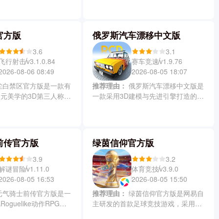
孩路过时精准滑动操控触
共鸣、泡泡和吸能等上百种特色球
，同时躲避老师警察等追
球。同时球球英雄游戏结合了休闲
采用灵动的卡通画风，场
PVP对战与深度养成玩法，竖屏操作
官方版
俄罗斯汽车漂移中文版
，关卡设计巧妙融合策略
便捷流畅，搭配上宝箱系统与多模式
作简单却富有挑战性。
的关卡挑战，带给你真实爽快又富有
3.6
3.1
脑力博弈的塔防新体验。
飞行射击
赛车竞速
v3.1.0.84
v1.9.76
2026-08-06 08:49
2026-08-05 18:07
推荐理由：
俄罗斯汽车漂移中文版是
元美学的3D第三人称射
一款采用3D建模与先进引擎打造的高
游戏，支持手机与电脑双
拟真赛车模拟游戏，玩家可在超大开
戏以虚幻引擎打造极致画
放赛道中自由飙车和精准漂移，通过
水面倒影到断壁裂痕再到
改装车身外观与核心部件持续提升车
精雕细琢。游戏中会率领
辆性能。同时还能挑战多样地图与竞
前传官方版
绿茵信仰官方版
同作战，在层层推进的剧
速任务，灵活运用加速转弯等技巧争
白禁区背后的隐秘真相，
夺冠军荣耀，体验沉浸式驾驶快感与
3.9
3.2
刺激的视听盛宴与深度叙
个性化定制乐趣。
解谜冒险
体育竞技
v1.11.0
v3.9.0
。
2026-08-05 16:53
2026-08-05 15:50
推荐理由：
绿茵信仰官方版是网易自
oguelike动作RPG手
主研发的首款足球竞技游戏，采用自
骑士团、闯关打怪、升级
研次世代引擎打造，获FIFA正版授