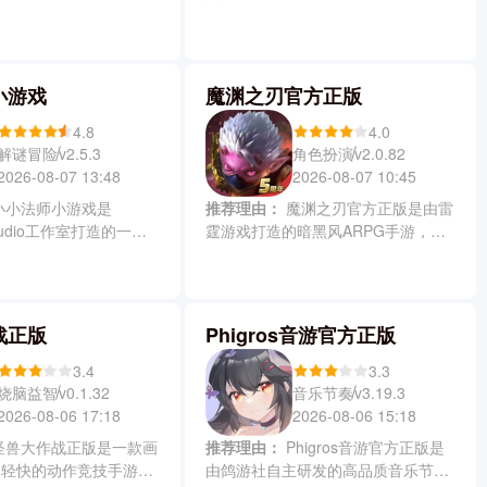
险游戏，玩家可化身迪
为移动端深度优化，在保留高自由度
赛文等数十位人气奥特
战斗体系基础上，新增适配触屏与陀
度还原的剧情与热血战
螺仪的操作设计，还支持枪械远程、
格斗进化重生支持单人闯
刀剑近战及技能连招等多种战斗风
小游戏
魔渊之刃官方正版
战及组队协作等多种玩
格。同时游戏的画面表现力显著提
漫级画面表现与深度养成
升，通过层层递进的主线与任务线
4.8
4.0
感受原汁原味的光之英雄
索，最后揭开空中大陆背后的神秘真
解谜冒险
角色扮演
v2.5.3
v2.0.82
相。
2026-08-07 13:48
2026-08-07 10:45
推荐理由：
魔渊之刃官方正版是由雷
eStudio工作室打造的一款
霆游戏打造的暗黑风ARPG手游，摒
幕射击魔法游戏，玩家可
弃传统职业限制，以武器定义角色，
雷光暗五种基础元素自由
搭配自由BD构建与拳拳到肉的动作体
种法术，通过闯关形式对
验。游戏还加入了Roguelike机制，
恶怪物。游戏中所有法术
让你可以通过随机地图怪物、法盘宝
战正版
Phigros音游官方正版
级，而且操作简单易上
石系统及专属Buff激活，然后再带给
致唯美，节奏明快爽快，
你千人千面的冒险旅程。
3.4
3.3
家设计的肉鸽风格冒险体
烧脑益智
音乐节奏
v0.1.32
v3.19.3
2026-08-06 17:18
2026-08-06 15:18
推荐理由：
Phigros音游官方正版是
奏轻快的动作竞技手游，
由鸽游社自主研发的高品质音乐节奏