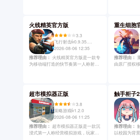
戏，玩家会在随机生成的战场中招募
玩家将化身
亡灵、社畜、战士、奇幻、科幻和动
滑动摇杆灵
作六大风格迥异的兄弟，每位兄弟拥
突破敌人防
有独特的属性与职业定位。游戏中需
融合了休闲
火线精英官方版
重生细胞
要你去迎战大猩猩、熊孩子、巨鹅乃
多种玩法模
至神明等离谱敌人，用不同兄弟组合
位玩家都能
3.3
不断试错进化，探索究竟需要多少兄
激体验。
飞行射击
v0.9.35.550983
弟才能揍趴这个世界。
2026-08-06 12:35
推荐理由：
火线精英官方版是一款专
推荐理由：
重生细胞官方正版是唯一
为移动端打造的快节奏第一人称射击
由原厂授权
手游，采用全3D视角与便捷双摇杆操
戏，完美继承
作，支持自定义按键布局，适配各类
核战斗体验
操作习惯。游戏涵盖爆破、团队竞
图、永久的
技、枪神对决等经典模式，并创新融
法。游戏中
超市模拟器正版
触手柜子
入科幻机甲变身、生化对抗和趣味跑
城堡中不断
酷等多元玩法，带给你沉浸式和高自
呵成，迎战
3.8
由度的指尖枪战体验。
Boss。
策略游戏
v1.2.0
2026-08-06 11:25
推荐理由：
超市模拟器正版是一款沉
推荐理由：
触手柜子2中文版是一款
浸式第一人称经营模拟游戏，玩家会
以校园为背
从零起步管理货架陈列、商品补货、
玩家化身潜