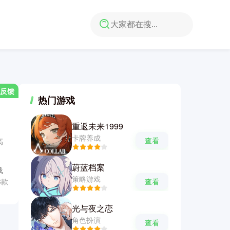
反馈
热门游戏
重返未来1999
卡牌养成
查看
高
蔚蓝档案
载
策略游戏
3款
查看
光与夜之恋
角色扮演
查看