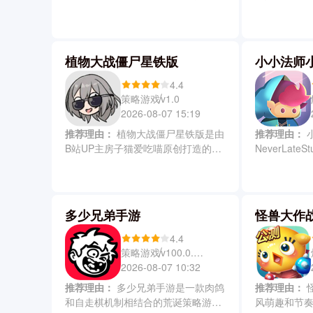
作与随机生成地牢为核心，玩家操控
浸式格斗冒
风格迥异的勇士闯入诡谲古堡，在遍
迦、泰罗或
布机关与强敌的险境中追寻失落遗
曼，体验高
产。游戏里新增了深度能力树、道具
斗。奥特曼
植物大战僵尸星铁版
小小法师
合成系统及多周目成长机制，还有精
关、多人对
美的像素画风、沉浸式音效与渐进式
法，结合动
4.4
剧情，打造出兼具硬核挑战与策略深
系统，让你
策略游戏
v1.0
度的冒险体验。
之旅。
2026-08-07 15:19
推荐理由：
植物大战僵尸星铁版是由
推荐理由：
小小法师小游戏是
B站UP主房子猫爱吃喵原创打造的策
NeverLat
略塔防同人游戏，巧妙融合崩坏星穹
卡通风格弹
铁道角色与PVZ经典玩法，星铁角色
以运用火冰
化身为拥有独特属性和技能的植物，
组合出数十
开拓者则变身幽默搞怪的僵尸。游戏
抗入侵的邪
多少兄弟手游
怪兽大作
中玩家可以通过收集星琼部署角色和
均可强化升
解锁关卡，在贝洛伯格展开兼具星铁
手，画面精
4.4
世界观特色与塔防策略乐趣的趣味战
专为休闲玩
策略游戏
v100.0.895
斗。
验。
2026-08-07 10:32
推荐理由：
多少兄弟手游是一款肉鸽
推荐理由：
怪兽大作战正版是一款画
和自走棋机制相结合的荒诞策略游
风萌趣和节