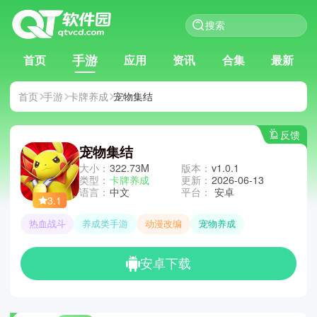
手游
首页
应用
资讯
合集
最新
首页
手游
卡牌养成
宠物集结
反馈
宠物集结
大小：
322.73M
版本：
v1.0.1
类型：
卡牌养成
更新：
2026-06-13
语言：
中文
平台：
安卓
3.1
热血战斗
养成类手游
动漫改编
宠物养成
安卓下载