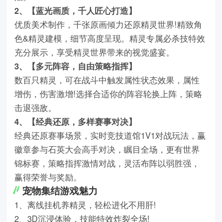
2、【蓝光画质，千人匠心打造】
优质美术制作，千张原画倾力还原精灵世界!精致角
色&精灵建模，细节高度呈现。精灵专属必杀技特效
充分展示，享受精灵世界带来的视觉盛宴。
3、【多元阵容，自由策略指挥】
数百只精灵，可在战斗中触发属性状态效果，属性
增伤，伤害激增!选择合适你的阵容轮换上阵，策略
击退强敌。
4、【经典还原，多样赛事对决】
经典还原赛事场景，实时竞技道馆1V1对战玩法，赢
徽章参与石英大会高手对决，瞩目全场，更有世界
锦标赛，策略指挥激情对战，灵活布阵以弱胜强，
赢得荣誉与奖励。
宠物集结游戏魅力
1、离线挂机养精灵，轻松进化不用肝!
2、3D沉浸体验，技能特效炸裂全场!