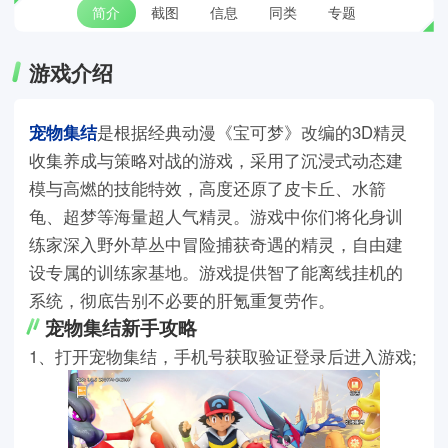
简介
截图
信息
同类
专题
游戏介绍
宠物集结
是根据经典动漫《宝可梦》改编的3D精灵
收集养成与策略对战的游戏，采用了沉浸式动态建
模与高燃的技能特效，高度还原了皮卡丘、水箭
龟、超梦等海量超人气精灵。游戏中你们将化身训
练家深入野外草丛中冒险捕获奇遇的精灵，自由建
设专属的训练家基地。游戏提供智了能离线挂机的
系统，彻底告别不必要的肝氪重复劳作。
宠物集结新手攻略
1、打开宠物集结，手机号获取验证登录后进入游戏;