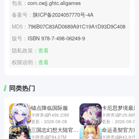
包名：
com.cwjj.ghtc.aligames
备案号：
陕ICP备2024057770号-4A
MD5：
796B07C83AD0689A91C19A1D93D9C408
版号：
ISBN 978-7-498-06249-9
隐私政策：
查看
权限说明：
查看
同类热门
锚点降临国际服
卡厄思梦境最新
卡牌养成
1496.23M
卡牌养成
129.86M
更新：2026-08-08
更新：2026-08-07
三国志幻想大陆官方正版
命运圣契官方版
卡牌养成
784.07M
卡牌养成
443.91M