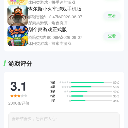
休闲类游戏 · 拼手速的游戏
查尔斯小火车游戏手机版
查看
解谜冒险
112.47M
2026-08-07
探索类游戏 · 角色扮演
刮个爽游戏正式版
查看
烧脑益智
190.09M
2026-08-07
休闲类游戏 · 探索类游戏
游戏评分
3.1
5星
80%
4星
50%
3星
40%
2星
30%
1星
35%
2306条评价