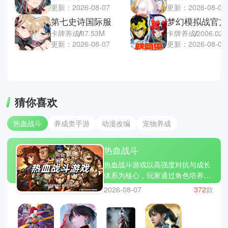
更新：2026-08-07
更新：2026-08-06
第七史诗国际服
梦幻模拟战官方
卡牌养成
87.53M
卡牌养成
2006.02
更新：2026-08-07
更新：2026-08-06
猜你喜欢
热血战斗
养成类手游
动漫改编
宠物养成
热血战斗
热血战斗游戏以高强度对抗与成长
体系为核心，玩家通过角色培养、
技能组合与战斗操作不断提升实
2026-08-07
372
款
力，在多样化战场中完成挑战。游
戏通常融合连招系统、装备强化、
关卡推进与竞技对战，强调节奏感