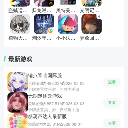
与爆发式战斗体验。火影忍者手
游、王者荣耀、崩坏3，涵盖了格
盗贼遗产2汉化版
归龙潮官方正版
奥特曼格斗进化重生直装版
光明记忆无限手游
斗竞技、团队对抗与剧情战斗等多
种玩法类型。玩家可以通过不断练
习操作、优化阵容与提升角色战
力，在对战中释放技能连击，体验
强对抗与高节奏的战斗乐趣。
植物大战僵尸星铁版
潮汐守望者手游
小小法师小游戏
异象回声官方版
最新游戏
锚点降临国际服
查看
卡牌养成
1496.23M
2026-08-08
卡牌放置类手游 · 养成类手游
无期迷途云游戏
查看
策略游戏
1857.51M
2026-08-08
卡牌放置类手游 · 养成类手游
糖葫芦达人最新版
查看
烧脑益智
125.81M
2026-08-07