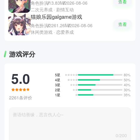
查看
角色扮演
13.83M
2026-08-06
二次元养成 · 剧情互动
猫娘乐园galgame游戏
查看
角色扮演
2261.26M
2026-08-06
休闲类游戏 · 恋爱养成
游戏评分
5.0
5星
80%
4星
50%
3星
40%
2星
30%
1星
35%
2261条评价
0/200