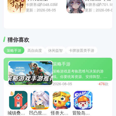
卡牌养成
1048.03M
卡牌养成
1701.18
更新：2026-08-05
更新：2026-08-04
猜你喜欢
策略手游
高自由度
休闲益智
卡牌放置类手游
策略手游
策略游戏是考验思维与决策的游
戏。你要统筹资源、安排阵型、预
判对手的行动，每一个选择都可能
2026-08-05
476
款
改变局势。它不像快节奏的动作游
戏，而是让你在脑海中推演每一
步，享受智力与策略的较量。文明
VI、全面战争三国和炉石传说都是
经典的策略游戏。立即下载策略游
城镇叠叠乐正版
凹凸世界手游
怪兽大作战正版
冒险岛枫之传说中文版
戏大全，用你的智慧赢得战局，感