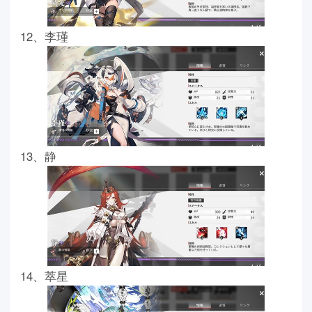
12、李瑾
13、静
14、萃星