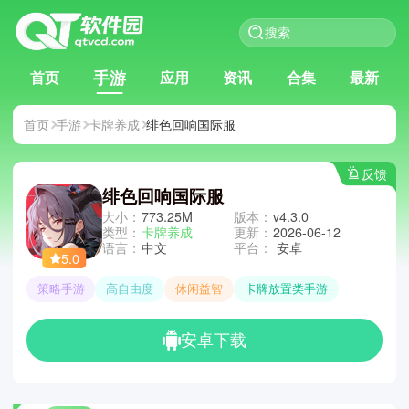
手游
首页
应用
资讯
合集
最新
首页
手游
卡牌养成
绯色回响国际服
反馈
绯色回响国际服
大小：
773.25M
版本：
v4.3.0
类型：
卡牌养成
更新：
2026-06-12
语言：
中文
平台：
安卓
5.0
策略手游
高自由度
休闲益智
卡牌放置类手游
安卓下载