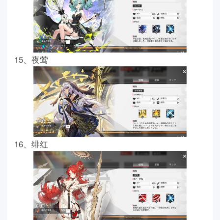
15、夜莺
16、绯红