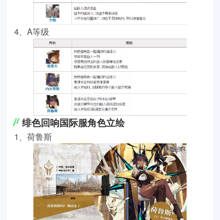
4、A等级
绯色回响国际服角色立绘
1、荷鲁斯