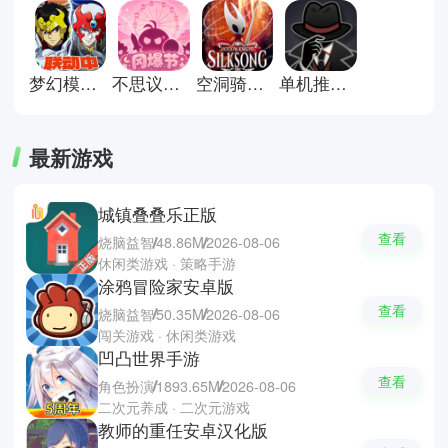
受紧张刺激与成就快感！
梦幻模拟战官方版
不思议迷宫官方版
空洞骑士丝之歌手机移植版
单机推理杀游戏
最新游戏
城镇叠叠乐正版
查看
烧脑益智
48.86M
2026-08-06
休闲类游戏 · 策略手游
涂鸦冒险家安卓版
查看
烧脑益智
50.35M
2026-08-06
闯关游戏 · 休闲类游戏
凹凸世界手游
查看
角色扮演
1893.65M
2026-08-06
二次元养成 · 二次元游戏
教师的重任安卓汉化版