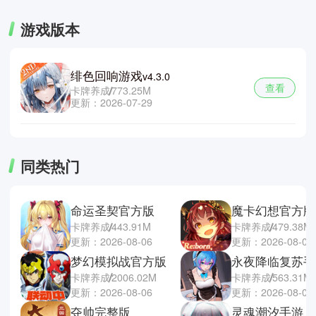
游戏版本
绯色回响游戏
v4.3.0
查看
卡牌养成
773.25M
更新：2026-07-29
同类热门
命运圣契官方版
魔卡幻想官方版
卡牌养成
443.91M
卡牌养成
479.38M
更新：2026-08-06
更新：2026-08-05
梦幻模拟战官方版
永夜降临复苏手
卡牌养成
2006.02M
卡牌养成
563.31M
更新：2026-08-06
更新：2026-08-04
夺帅完整版
灵魂潮汐手游