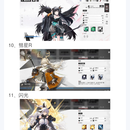
10、彗星R
11、闪光