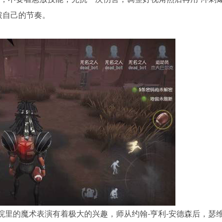
破自己的节奏。
院里的魔术表演有着极大的兴趣，师从约翰-亨利-安德森后，瑟