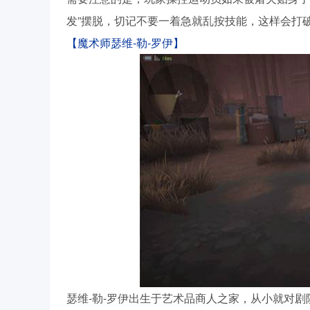
发”摆脱，切记不要一着急就乱按技能，这样会打
【魔术师瑟维-勒-罗伊】
瑟维-勒-罗伊出生于艺术品商人之家，从小就对剧