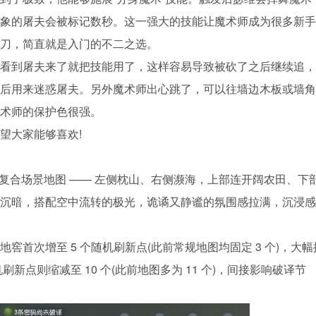
象的屠夫会被标记数秒。这一强大的技能让魔术师成为很多新手
刀，简直就是入门的不二之选。
看到屠夫来了就把技能用了，这样容易导致被砍了之后继续追，
后用来迷惑屠夫。另外魔术师出心跳了，可以往墙边木板或墙角
术师的保护色很强。
望大家能够喜欢!
型复合场景地图 —— 左侧枕山、右侧濒海，上部连开阔农田、下
沉暗，搭配空中流转的极光，诡谲又静谧的氛围感拉满，沉浸感
首次增至 5 个随机刷新点(此前常规地图均固定 3 个)，大幅
点则缩减至 10 个(此前地图多为 11 个)，间接影响破译节