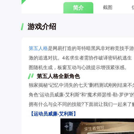
简介
截图
游戏介绍
第五人格
是网易打造的哥特暗黑风非对称竞技手游
激的追逃对抗。4名求生者需协作破译密码机逃生
图随机生成，板窗互动与心跳提示增强紧张感。
第五人格全新角色
独家揭秘“记忆中消失的七天”删档测试刚刚结束
角色“运动员威廉-艾利斯”和“魔术师瑟维-勒-罗
拥有什么与众不同的技能?下面就让我们一起来了解
【运动员威廉-艾利斯】