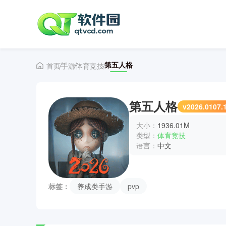
第五人格
首页
手游
体育竞技
第五人格
v2026.0107.
大小：
1936.01M
类型：
体育竞技
语言：
中文
标签：
养成类手游
pvp