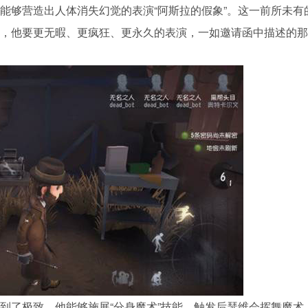
能够营造出人体消失幻觉的表演“阿斯拉的假象”。这一前所未有
，他要更无暇、更疯狂、更永久的表演，一如邀请函中描述的那
到了极致，他能够施展“分身魔术”技能。触发后瑟维会挥舞魔术