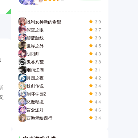
胜利女神新的希望
3.9
深空之眼
3.7
碧蓝航线
3.9
世界之外
4.5
阴阳师
4.3
地
鬼谷八荒
3.8
烟雨江湖
3.1
月圆之夜
4.2
杖剑传说
3.4
新
崩坏学园2
3.8
又
恶魔秘境
4.4
盲盒派对
4.6
西游笔绘西行
3.4