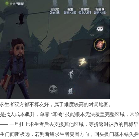
、求生者双方都不算友好，属于难度较高的对局地图。
找人成本飙升，单靠 “耳鸣” 技能根本无法覆盖完整区域，常
增 —— 一旦挂上求生者后去支援其他区域，等折返时被救的目标早
生门间距极远，若判断错求生者突围方向，回头换门基本错失拦