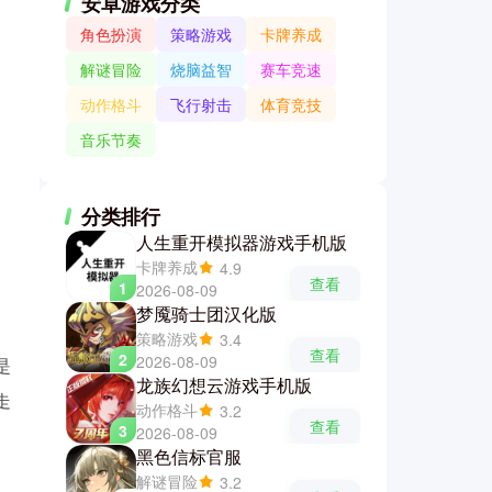
安卓游戏分类
角色扮演
策略游戏
卡牌养成
解谜冒险
烧脑益智
赛车竞速
动作格斗
飞行射击
体育竞技
音乐节奏
分类排行
人生重开模拟器游戏手机版
卡牌养成
4.9
查看
1
2026-08-09
梦魇骑士团汉化版
。
策略游戏
3.4
查看
2
2026-08-09
是
龙族幻想云游戏手机版
走
动作格斗
3.2
查看
3
2026-08-09
黑色信标官服
解谜冒险
3.2