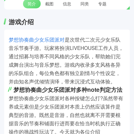
简介
截图
信息
同类
专题
游戏介绍
梦想协奏曲少女乐团派对
是次世代二次元少女乐队
音乐节奏手游。玩家将扮演LIVEHOUSE工作人员，
通过招募与培养不同风格的少女乐队，帮助她们完
成舞台演出与音乐梦想。游戏内收录多支风格各异
的乐队组合，每位角色都有独立剧情与个性设定，
并由知名声优倾情演绎，带来沉浸式互动体验。
梦想协奏曲少女乐团派对多种note判定方法
梦想协奏曲少女乐团派对各种按键怎么打?虽然带有
养成元素但是少女乐团派对本质上仍然应该算作是
典型的音游。既然是音游，自然也就离不开需要根
据音乐的节奏和铺面行进而要在恰当时机执行正确
操作的挑战性玩法了。今天就为各位介绍