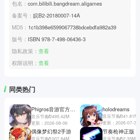
包名：
com.bilibili.bangdream.aligames
备案号：
皖B2-20180007-14A
MD5：
1c1b398e6599067738bdcebdfa982a39
版号：
ISBN 978-7-498-06436-3
隐私政策：
查看
权限说明：
查看
同类热门
Phigros音游官方正版
holodreams
音乐节奏
341.81M
音乐节奏
2495.42M
更新：2026-07-30
更新：2026-08-06
偶像梦幻祭2手游
节奏枪神正版
音乐节奏
1007.84M
音乐节奏
52.35M