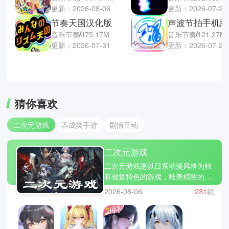
更新：2026-08-06
更新：2026-07-29
节奏天国汉化版
声波节拍手机版
音乐节奏
475.17M
音乐节奏
121.27M
更新：2026-07-31
更新：2026-07-24
猜你喜欢
二次元游戏
养成类手游
剧情互动
二次元游戏
二次元游戏是以日系动漫风格为独
有视觉特色的游戏，唯美精致的人
物立绘、角色性格与特色的塑造、
2026-08-06
231
款
优质的声优配音演出以及丰富精彩
的剧情设定都是主要卖点。这类游
戏深受喜欢动漫文化的圈子欢迎，