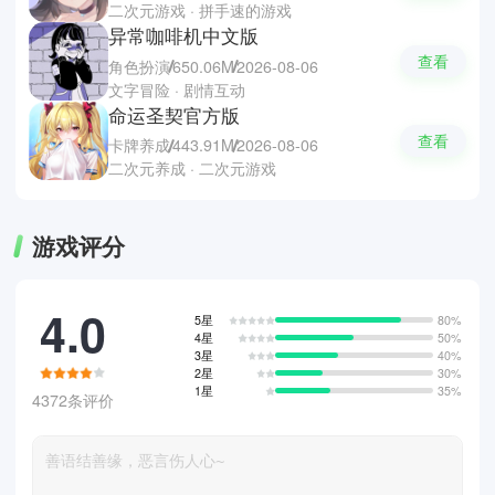
二次元游戏 · 拼手速的游戏
异常咖啡机中文版
查看
角色扮演
650.06M
2026-08-06
文字冒险 · 剧情互动
命运圣契官方版
查看
卡牌养成
443.91M
2026-08-06
二次元养成 · 二次元游戏
游戏评分
4.0
5星
80%
4星
50%
3星
40%
2星
30%
1星
35%
4372条评价