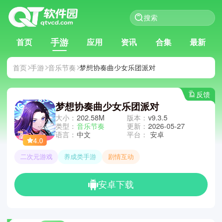
手游
首页
应用
资讯
合集
最新
首页
手游
音乐节奏
梦想协奏曲少女乐团派对
反馈
梦想协奏曲少女乐团派对
大小：
202.58M
版本：
v9.3.5
类型：
音乐节奏
更新：
2026-05-27
语言：
中文
平台：
安卓
4.0
二次元游戏
养成类手游
剧情互动
安卓下载