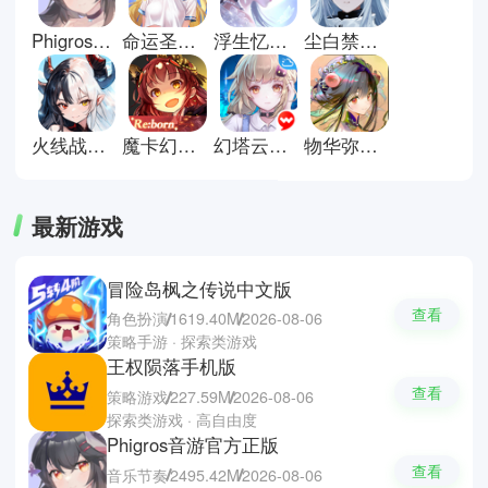
无论是角色扮演、卡牌养成、动作
冒险等多种玩法形式都无法阻挡他
Phigros音游官方正版
命运圣契官方版
浮生忆玲珑官方正版
尘白禁区官方版
们的热情。今天小编也为你们带来
几款风靡全球的二次元游戏，如原
神、绝区零、明日方舟等等，让你
可以快速入坑在其中，体验二次元
的魅力。
火线战姬手游
魔卡幻想官方版
幻塔云游戏
物华弥新国际服
最新游戏
冒险岛枫之传说中文版
查看
角色扮演
1619.40M
2026-08-06
策略手游 · 探索类游戏
王权陨落手机版
查看
策略游戏
227.59M
2026-08-06
探索类游戏 · 高自由度
Phigros音游官方正版
查看
音乐节奏
2495.42M
2026-08-06