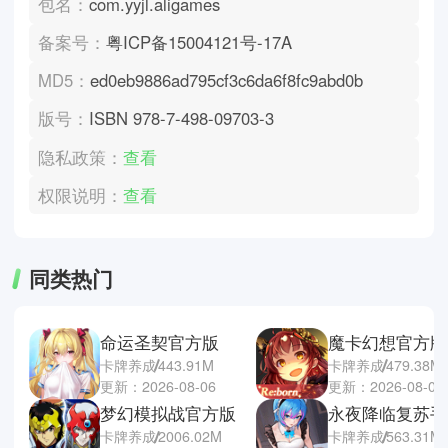
包名：
com.yyjl.aligames
备案号：
粤ICP备15004121号-17A
MD5：
ed0eb9886ad795cf3c6da6f8fc9abd0b
版号：
ISBN 978-7-498-09703-3
隐私政策：
查看
权限说明：
查看
同类热门
命运圣契官方版
魔卡幻想官方版
卡牌养成
443.91M
卡牌养成
479.38M
更新：2026-08-06
更新：2026-08-05
梦幻模拟战官方版
永夜降临复苏手
卡牌养成
2006.02M
卡牌养成
563.31M