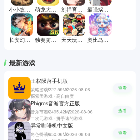
解锁更多玩法与剧情内容。精美画
小小蚁国安卓版
萌龙大乱斗手机版
刘禅育成计划完整版
最强蜗牛官方版
面和多样互动系统让每一次培养都
充满代入感，策略与成长紧密结
合，推动玩家持续投入游戏世界。
长安幻想手游
独奏骑士官方版
天天玩乐园最新版
奥比岛梦想国度手游
最新游戏
王权陨落手机版
查看
策略游戏
227.59M
2026-08-06
探索类游戏 · 高自由度
Phigros音游官方正版
查看
音乐节奏
2495.42M
2026-08-06
二次元游戏 · 拼手速的游戏
异常咖啡机中文版
查看
角色扮演
650.06M
2026-08-06