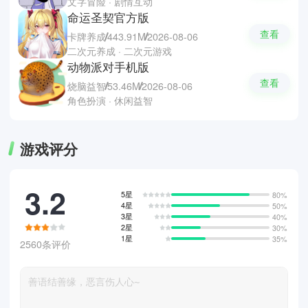
文字冒险 · 剧情互动
命运圣契官方版
查看
卡牌养成
443.91M
2026-08-06
二次元养成 · 二次元游戏
动物派对手机版
查看
烧脑益智
53.46M
2026-08-06
角色扮演 · 休闲益智
游戏评分
3.2
5星
80%
4星
50%
3星
40%
2星
30%
1星
35%
2560条评价