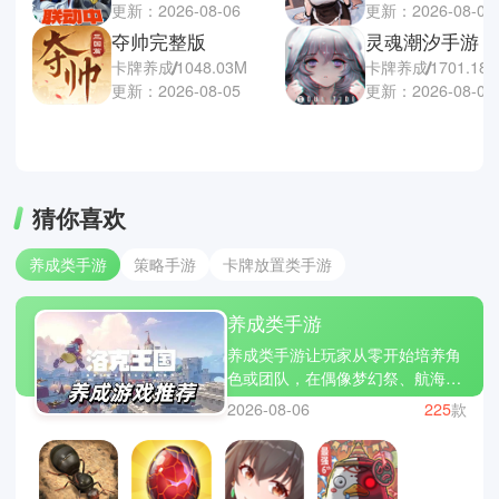
更新：2026-08-06
更新：2026-08-04
夺帅完整版
灵魂潮汐手游
卡牌养成
1048.03M
卡牌养成
1701.18
更新：2026-08-05
更新：2026-08-04
猜你喜欢
养成类手游
策略手游
卡牌放置类手游
养成类手游
养成类手游让玩家从零开始培养角
色或团队，在偶像梦幻祭、航海王
热血航线、少女前线中通过训练、
2026-08-06
225
款
升级和策略安排，不断提升角色能
力和战斗实力。游戏拥有丰富的任
务和关卡，玩家可以自由选择培养
方向，合理搭配技能和装备，逐步