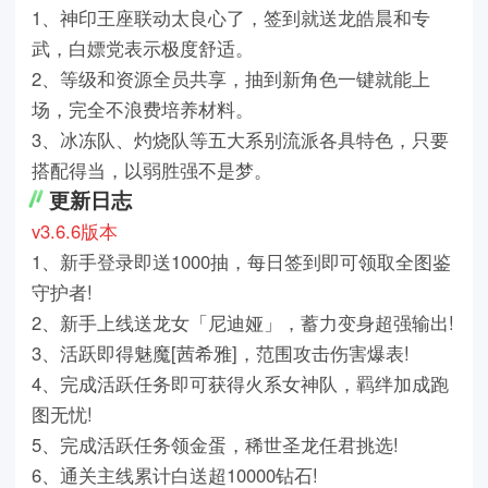
1、神印王座联动太良心了，签到就送龙皓晨和专
武，白嫖党表示极度舒适。
2、等级和资源全员共享，抽到新角色一键就能上
场，完全不浪费培养材料。
3、冰冻队、灼烧队等五大系别流派各具特色，只要
搭配得当，以弱胜强不是梦。
更新日志
v3.6.6版本
1、新手登录即送1000抽，每日签到即可领取全图鉴
守护者!
2、新手上线送龙女「尼迪娅」，蓄力变身超强输出!
3、活跃即得魅魔[茜希雅]，范围攻击伤害爆表!
4、完成活跃任务即可获得火系女神队，羁绊加成跑
图无忧!
5、完成活跃任务领金蛋，稀世圣龙任君挑选!
6、通关主线累计白送超10000钻石!