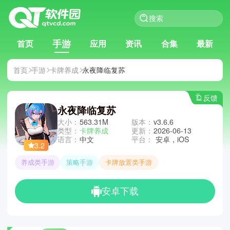
手游
首页
应用
资讯
合集
最新
首页
手游
卡牌养成
永夜降临复苏
反馈
永夜降临复苏
大小：
563.31M
版本：
v3.6.6
类型：
卡牌养成
更新：
2026-06-13
语言：
中文
平台：
安卓，iOS
3.2
养成类手游
策略手游
卡牌放置类手游
安卓下载