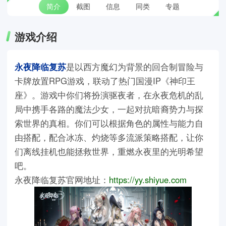
简介
截图
信息
同类
专题
游戏介绍
永夜降临复苏
是以西方魔幻为背景的回合制冒险与
卡牌放置RPG游戏，联动了热门国漫IP《神印王
座》。游戏中你们将扮演驱夜者，在永夜危机的乱
局中携手各路的魔法少女，一起对抗暗裔势力与探
索世界的真相。你们可以根据角色的属性与能力自
由搭配，配合冰冻、灼烧等多流派策略搭配，让你
们离线挂机也能拯救世界，重燃永夜里的光明希望
吧。
永夜降临复苏官网地址：
https://yy.shiyue.com