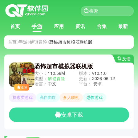
手游
首页
应用
资讯
合集
最新
首页
手游
解谜冒险
恐怖超市模拟器联机版
反馈
恐怖超市模拟器联机版
大小：
110.56M
版本：
v10.1.0
类型：
解谜冒险
更新：
2026-06-12
语言：
中文
平台：
安卓
4.9
探索类游戏
高自由度
多人联机
恐怖游戏
安卓下载