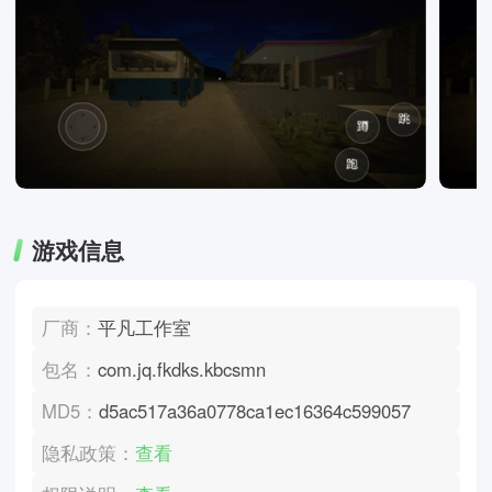
游戏信息
厂商：
平凡工作室
包名：
com.jq.fkdks.kbcsmn
MD5：
d5ac517a36a0778ca1ec16364c599057
隐私政策：
查看