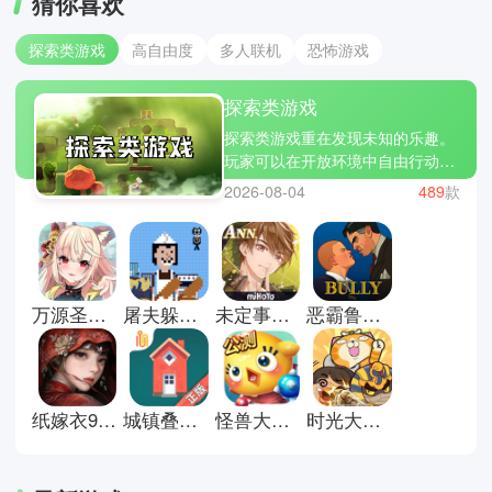
猜你喜欢
探索类游戏
高自由度
多人联机
恐怖游戏
探索类游戏
探索类游戏重在发现未知的乐趣。
玩家可以在开放环境中自由行动，
寻找隐藏线索与故事碎片。没有过
2026-08-04
489
款
多限制，更多是引导与提示，让人
逐步拼凑世界全貌。过程中既有安
静的观察，也有偶然的惊喜。适合
喜欢慢节奏与沉浸体验的人细细体
会。这里有些探索类游戏推荐；闪
万源圣魔录官方版
屠夫躲猫猫游戏
未定事件簿官方版
恶霸鲁尼手机版
耀小镇派对，石器时代生存和光合
战队。
纸嫁衣9罗浮梦手游
城镇叠叠乐正版
怪兽大作战正版
时光大爆炸国际服