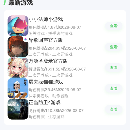
最新游戏
小小法师小游戏
查看
角色扮演
84.87M
2026-08-07
闯关游戏 · 拼手速的游戏
异象回声官方版
查看
角色扮演
2284.69M
2026-08-07
二次元养成 · 二次元游戏
万源圣魔录官方版
查看
解谜冒险
1691.52M
2026-08-07
二次元养成 · 二次元游戏
屠夫躲猫猫游戏
查看
角色扮演
35.46M
2026-08-07
探索类游戏 · 动作冒险
正当防卫4游戏
查看
飞行射击
110.38M
2026-08-07
角色扮演 · 生存游戏