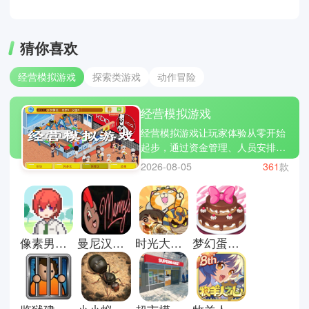
猜你喜欢
经营模拟游戏
探索类游戏
动作冒险
经营模拟游戏
经营模拟游戏让玩家体验从零开始
起步，通过资金管理、人员安排、
生产链规划等等，逐渐走向人生巅
2026-08-05
361
款
峰的成就。游戏普遍考验你的逻辑
与决策能力，在合适的时间就选择
出手扩张、在资金紧绷的找到新的
出路等等，让你经营的店铺、城市
或是其他走向更好的发展。星露谷
像素男友中文版
曼尼汉堡店手机版
时光大爆炸国际服
梦幻蛋糕店官方正版
物语、心动小镇、疯狂手机大亨等
等更是经营模拟游戏中的佼佼者，
策略性与应变能力拉满，让你享受
从零到一的成长乐趣。