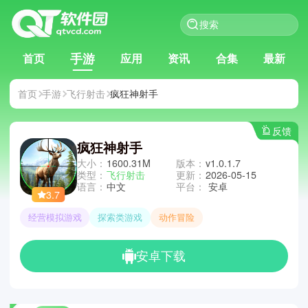
手游
首页
应用
资讯
合集
最新
首页
手游
飞行射击
疯狂神射手
反馈
疯狂神射手
大小：
1600.31M
版本：
v1.0.1.7
类型：
飞行射击
更新：
2026-05-15
语言：
中文
平台：
安卓
3.7
经营模拟游戏
探索类游戏
动作冒险
安卓下载