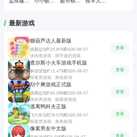
监狱建筑师完整版
小小蚁国安卓版
超市模拟器正版
牧羊人之心官方正版
最新游戏
糖葫芦达人最新版
查看
烧脑益智
125.81M
2026-08-07
休闲类游戏 · 拼手速的游戏
查尔斯小火车游戏手机版
查看
解谜冒险
112.47M
2026-08-07
探索类游戏 · 角色扮演
刮个爽游戏正式版
查看
烧脑益智
190.09M
2026-08-07
休闲类游戏 · 探索类游戏
逃离鸭科夫正版
查看
飞行射击
278.07M
2026-08-07
探索类游戏 · 角色扮演
像素男友中文版
查看
策略游戏
73.03M
2026-08-07