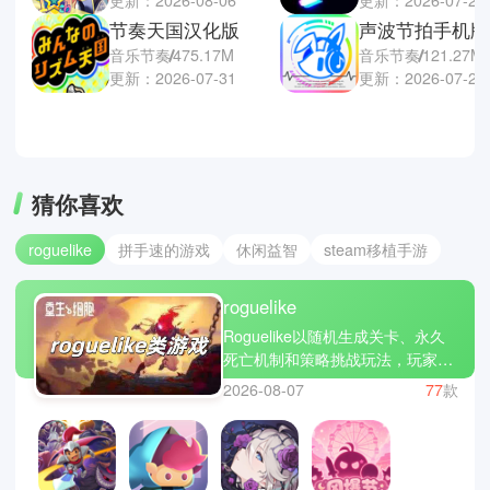
节奏天国汉化版
声波节拍手机版
音乐节奏
475.17M
音乐节奏
121.27M
更新：2026-07-31
更新：2026-07-24
猜你喜欢
roguelike
拼手速的游戏
休闲益智
steam移植手游
roguelike
Roguelike以随机生成关卡、永久
死亡机制和策略挑战玩法，玩家需
要在探索过程中收集装备、提升角
2026-08-07
77
款
色能力，并根据战斗情况做出实时
决策。游戏通常提供单人冒险模式
和多样关卡挑战，同时融合道具系
统、技能组合和怪物配置，让每一