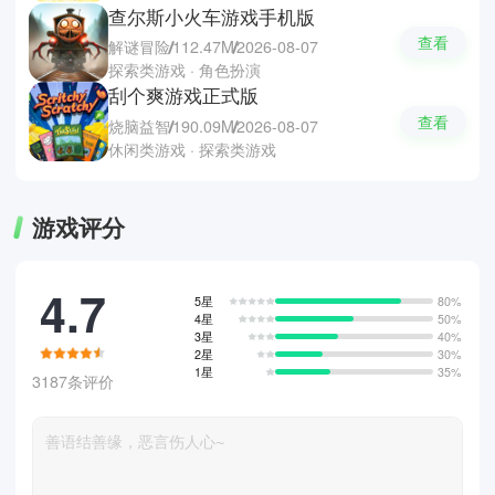
查尔斯小火车游戏手机版
查看
解谜冒险
112.47M
2026-08-07
探索类游戏 · 角色扮演
刮个爽游戏正式版
查看
烧脑益智
190.09M
2026-08-07
休闲类游戏 · 探索类游戏
游戏评分
4.7
5星
80%
4星
50%
3星
40%
2星
30%
1星
35%
3187条评价