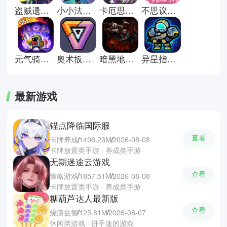
次冒险都有不同体验。小编推荐撒
盗贼遗产2汉化版
小小法师小游戏
卡厄思梦境最新版
不思议迷宫官方版
的结合、地下城堡、月兔历险记。
玩家可以通过收集资源、优化技能
组合和探索多样关卡，体验高自由
度和重复可玩性的冒险乐趣。
元气骑士前传官方版
奥术扳机中文版
暗黑地牢安卓移植版
异星指令完整版
最新游戏
锚点降临国际服
查看
卡牌养成
1496.23M
2026-08-08
卡牌放置类手游 · 养成类手游
无期迷途云游戏
查看
策略游戏
1857.51M
2026-08-08
卡牌放置类手游 · 养成类手游
糖葫芦达人最新版
查看
烧脑益智
125.81M
2026-08-07
休闲类游戏 · 拼手速的游戏