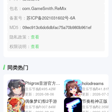
包名：
com.GameSmith.ReMix
备案号：
苏ICP备2021031602号-6A
MD5：
09ec913c6dc6dbfac75a70b980b961ef
隐私政策：
查看
权限说明：
查看
同类热门
Phigros音游官方正版
holodreams
音乐节奏
341.81M
音乐节奏
2495.42M
更新：2026-07-30
更新：2026-08-06
偶像梦幻祭2手游
节奏枪神正版
音乐节奏
1007.84M
音乐节奏
52.35M
更新：2026-08-06
更新：2026-07-29