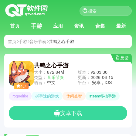
手游
首页
应用
资讯
合集
最新
首页
手游
音乐节奏
共鸣之心手游
反馈
共鸣之心手游
大小：
872.84M
版本：
v2.03.30
类型：
音乐节奏
更新：
2026-06-15
语言：
中文
平台：
安卓，iOS
4.7
roguelike
拼手速的游戏
休闲益智
steam移植手游
安卓下载