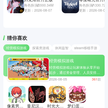
角色扮演
2000.34M
角色扮演
1330.72
更新：2026-08-07
更新：2026-08-07
猜你喜欢
经营模拟游戏
探索类游戏
休闲益智
steam移植手游
经营模拟游戏
经营模拟游戏让玩家体验从零开始
起步，通过资金管理、人员安排、
生产链规划等等，逐渐走向人生巅
2026-08-05
361
款
峰的成就。游戏普遍考验你的逻辑
与决策能力，在合适的时间就选择
出手扩张、在资金紧绷的找到新的
出路等等，让你经营的店铺、城市
或是其他走向更好的发展。星露谷
像素男友中文版
曼尼汉堡店手机版
时光大爆炸国际服
梦幻蛋糕店官方正版
物语、心动小镇、疯狂手机大亨等