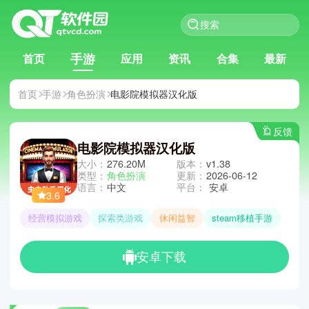
手游
首页
应用
资讯
合集
最新
首页
手游
角色扮演
电影院模拟器汉化版
反馈
电影院模拟器汉化版
大小：
276.20M
版本：
v1.38
类型：
角色扮演
更新：
2026-06-12
语言：
中文
平台：
安卓
3.6
经营模拟游戏
探索类游戏
休闲益智
steam移植手游
安卓下载