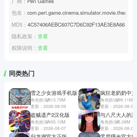
厂商：
Peri Games
包名：
com.peri.game.cinema.simulator.movie.theatre.
MD5：
4C57406AEBC607C7D6C92F13AE3E8A66
隐私政策：
查看
权限说明：
查看
同类热门
雪之少女游戏手机版
疯狂老奶奶中文
角色扮演
813.79M
角色扮演
99.11M
更新：2026-08-09
更新：2026-08-07
盗贼遗产2汉化版
角色扮演
455.10M
角色扮演
6.08M
更新：2026-08-07
更新：2026-08-07
归龙潮官方正版
零度曙光官方版