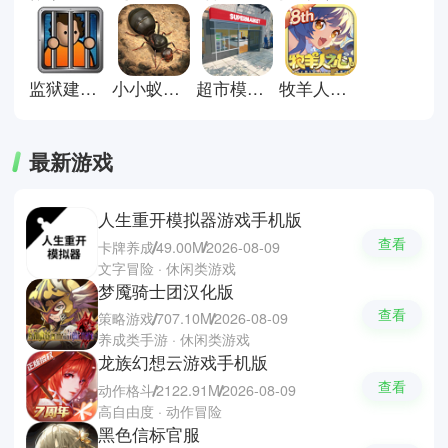
等更是经营模拟游戏中的佼佼者，
策略性与应变能力拉满，让你享受
从零到一的成长乐趣。
监狱建筑师完整版
小小蚁国安卓版
超市模拟器正版
牧羊人之心官方正版
最新游戏
人生重开模拟器游戏手机版
查看
卡牌养成
49.00M
2026-08-09
文字冒险 · 休闲类游戏
梦魇骑士团汉化版
查看
策略游戏
707.10M
2026-08-09
养成类手游 · 休闲类游戏
龙族幻想云游戏手机版
查看
动作格斗
2122.91M
2026-08-09
高自由度 · 动作冒险
黑色信标官服