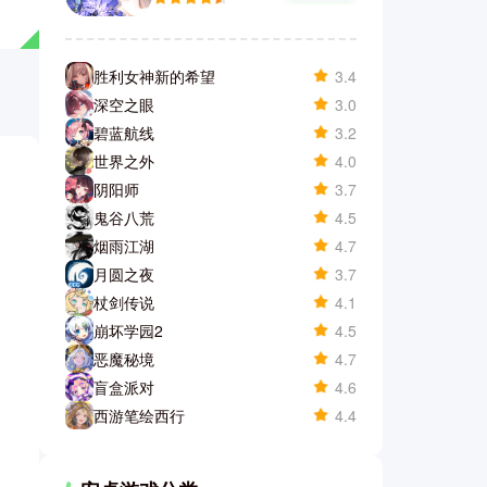
胜利女神新的希望
3.4
深空之眼
3.0
碧蓝航线
3.2
世界之外
4.0
阴阳师
3.7
鬼谷八荒
4.5
烟雨江湖
4.7
月圆之夜
3.7
杖剑传说
4.1
崩坏学园2
4.5
恶魔秘境
4.7
盲盒派对
4.6
西游笔绘西行
4.4