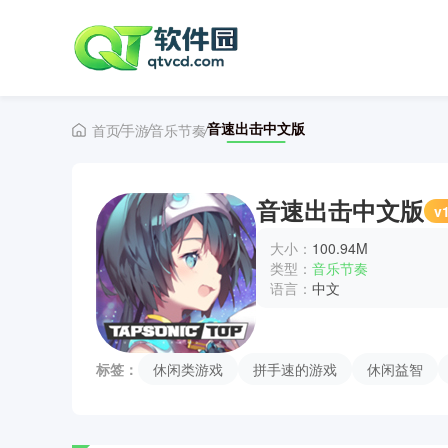
音速出击中文版
首页
手游
音乐节奏
音速出击中文版
v1
大小：
100.94M
类型：
音乐节奏
语言：
中文
标签：
休闲类游戏
拼手速的游戏
休闲益智