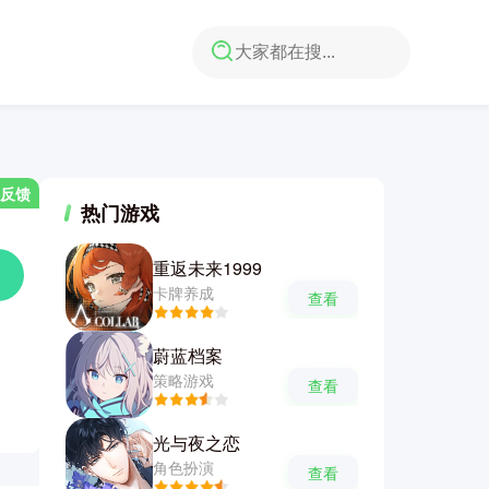
反馈
热门游戏
重返未来1999
卡牌养成
查看
蔚蓝档案
策略游戏
查看
光与夜之恋
角色扮演
查看