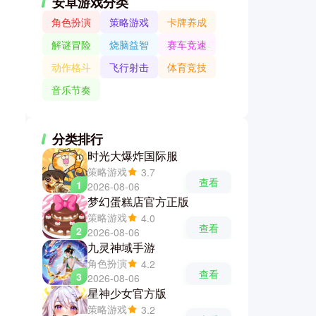
安卓游戏分类
角色扮演
策略游戏
卡牌养成
解谜冒险
烧脑益智
赛车竞速
动作格斗
飞行射击
体育竞技
音乐节奏
分类排行
时光大爆炸国际服
策略游戏
3.7
查看
1
2026-08-06
梦幻蛋糕店官方正版
策略游戏
4.0
查看
2
2026-08-06
九灵神域手游
角色扮演
4.2
查看
3
2026-08-06
星神少女官方版
策略游戏
3.2