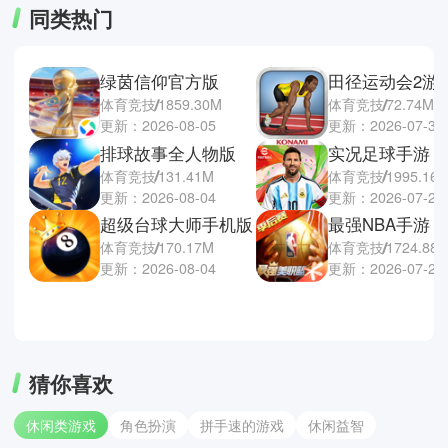
同类热门
绿茵信仰官方版
田径运动会2游
体育竞技
1859.30M
体育竞技
72.74M
更新：2026-08-05
更新：2026-07-31
排球故事全人物版
实况足球手游
体育竞技
131.41M
体育竞技
1995.16
更新：2026-08-04
更新：2026-07-29
超级台球大师手机版
最强NBA手游
体育竞技
170.17M
体育竞技
1724.88
更新：2026-08-04
更新：2026-07-27
猜你喜欢
休闲类游戏
角色扮演
拼手速的游戏
休闲益智