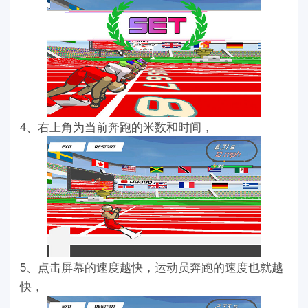
4、右上角为当前奔跑的米数和时间，
5、点击屏幕的速度越快，运动员奔跑的速度也就越
快，