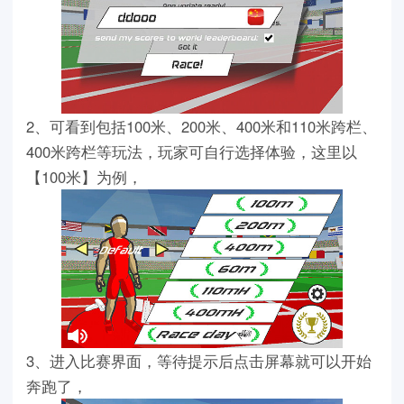
2、可看到包括100米、200米、400米和110米跨栏、
400米跨栏等玩法，玩家可自行选择体验，这里以
【100米】为例，
3、进入比赛界面，等待提示后点击屏幕就可以开始
奔跑了，