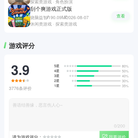
探索类游戏 · 角色扮演
刮个爽游戏正式版
查看
烧脑益智
190.09M
2026-08-07
休闲类游戏 · 探索类游戏
游戏评分
3.9
5星
80%
4星
50%
3星
40%
2星
30%
1星
35%
3776条评价
0/200
我要评价
请为游戏评分：