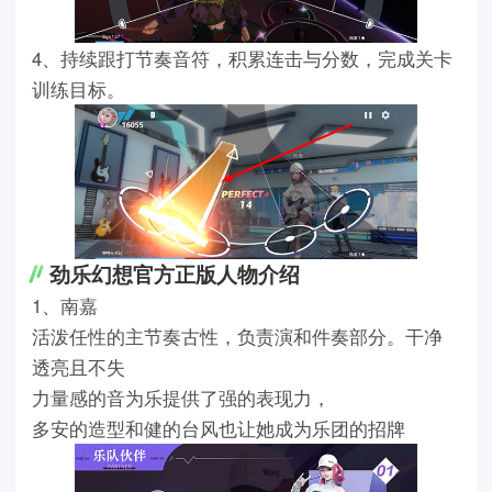
4、持续跟打节奏音符，积累连击与分数，完成关卡
训练目标。
劲乐幻想官方正版人物介绍
1、南嘉
活泼任性的主节奏古性，负责演和件奏部分。干净
透亮且不失
力量感的音为乐提供了强的表现力，
多安的造型和健的台风也让她成为乐团的招牌