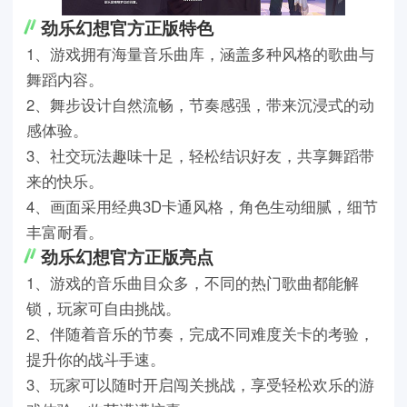
劲乐幻想官方正版特色
1、游戏拥有海量音乐曲库，涵盖多种风格的歌曲与
舞蹈内容。
2、舞步设计自然流畅，节奏感强，带来沉浸式的动
感体验。
3、社交玩法趣味十足，轻松结识好友，共享舞蹈带
来的快乐。
4、画面采用经典3D卡通风格，角色生动细腻，细节
丰富耐看。
劲乐幻想官方正版亮点
1、游戏的音乐曲目众多，不同的热门歌曲都能解
锁，玩家可自由挑战。
2、伴随着音乐的节奏，完成不同难度关卡的考验，
提升你的战斗手速。
3、玩家可以随时开启闯关挑战，享受轻松欢乐的游