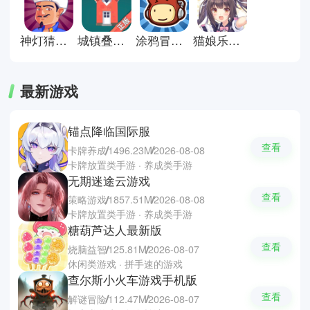
神灯猜人名官方正版
城镇叠叠乐正版
涂鸦冒险家安卓版
猫娘乐园galgame游戏
最新游戏
锚点降临国际服
查看
卡牌养成
1496.23M
2026-08-08
卡牌放置类手游 · 养成类手游
无期迷途云游戏
查看
策略游戏
1857.51M
2026-08-08
卡牌放置类手游 · 养成类手游
糖葫芦达人最新版
查看
烧脑益智
125.81M
2026-08-07
休闲类游戏 · 拼手速的游戏
查尔斯小火车游戏手机版
查看
解谜冒险
112.47M
2026-08-07