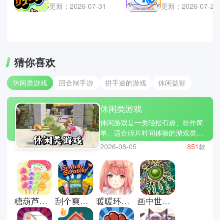
更新：2026-07-31
更新：2026-07-24
猜你喜欢
休闲类游戏
回合制手游
拼手速的游戏
休闲益智
休闲类游戏
休闲游戏是一类轻松有趣、操作简
单、适合碎片时间体验的游戏类
型，让玩家在短时间内获得乐趣和
2026-08-05
851
款
放松。小编为大家精选了几款热门
休闲游戏：旅行青蛙、开心消消
乐、糖果传奇。休闲游戏不仅让你
打发时间，还能带来成就感和小小
的惊喜。立即下载休闲游戏合集，
糖葫芦达人最新版
刮个爽游戏正式版
暖暖环游世界安卓版
画中世界手机版
让轻松有趣的游戏陪伴你的每一
天，放松心情，享受片刻欢乐!