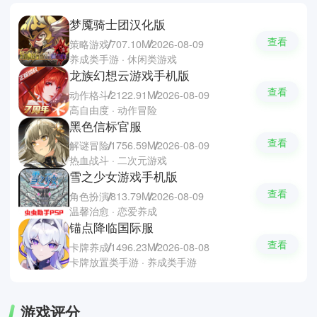
梦魇骑士团汉化版
查看
策略游戏
707.10M
2026-08-09
养成类手游 · 休闲类游戏
龙族幻想云游戏手机版
查看
动作格斗
2122.91M
2026-08-09
高自由度 · 动作冒险
黑色信标官服
查看
解谜冒险
1756.59M
2026-08-09
热血战斗 · 二次元游戏
雪之少女游戏手机版
查看
角色扮演
813.79M
2026-08-09
温馨治愈 · 恋爱养成
锚点降临国际服
查看
卡牌养成
1496.23M
2026-08-08
卡牌放置类手游 · 养成类手游
游戏评分