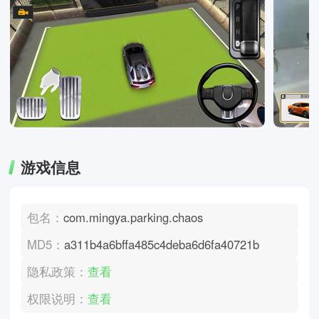
游戏信息
包名：
com.mingya.parking.chaos
MD5：
a311b4a6bffa485c4deba6d6fa40721b
隐私政策：
查看
权限说明：
查看