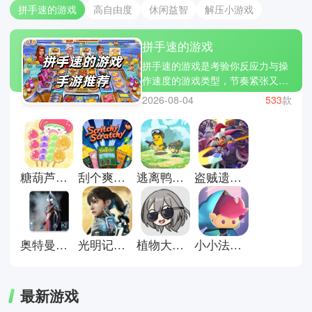
拼手速的游戏
高自由度
休闲益智
解压小游戏
拼手速的游戏
拼手速的游戏是考验你反应力与操
作速度的游戏类型，节奏紧张又充
满刺激。在不断点击与操作中，玩
2026-08-04
533
款
家需要快速做出判断，稍有迟疑就
可能错失高分。像节奏大师、别踩
白块儿和钢琴块2这样的经典作
品，就很好地展现了手速与反应的
极限挑战。如果你也想挑战自己的
糖葫芦达人最新版
刮个爽游戏正式版
逃离鸭科夫正版
盗贼遗产2汉化版
反应极限，不妨到本站下载体验，
看看你的手速究竟有多快。
奥特曼格斗进化重生直装版
光明记忆无限手游
植物大战僵尸星铁版
小小法师小游戏
最新游戏