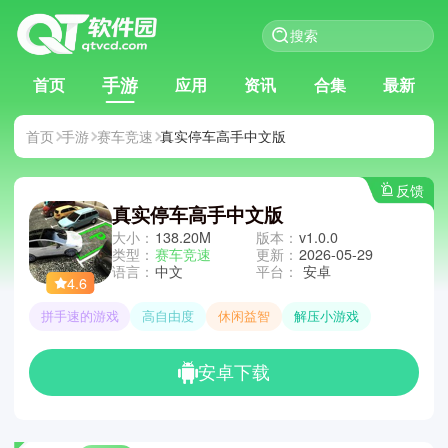
手游
首页
应用
资讯
合集
最新
首页
手游
赛车竞速
真实停车高手中文版
反馈
真实停车高手中文版
大小：
138.20M
版本：
v1.0.0
类型：
赛车竞速
更新：
2026-05-29
语言：
中文
平台：
安卓
4.6
拼手速的游戏
高自由度
休闲益智
解压小游戏
安卓下载