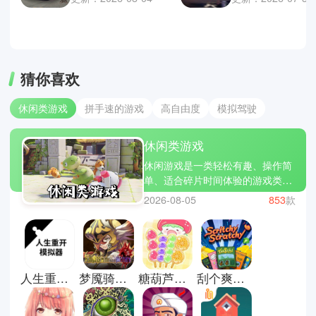
猜你喜欢
休闲类游戏
拼手速的游戏
高自由度
模拟驾驶
休闲类游戏
休闲游戏是一类轻松有趣、操作简
单、适合碎片时间体验的游戏类
型，让玩家在短时间内获得乐趣和
2026-08-05
853
款
放松。小编为大家精选了几款热门
休闲游戏：旅行青蛙、开心消消
乐、糖果传奇。休闲游戏不仅让你
打发时间，还能带来成就感和小小
的惊喜。立即下载休闲游戏合集，
人生重开模拟器游戏手机版
梦魇骑士团汉化版
糖葫芦达人最新版
刮个爽游戏正式版
让轻松有趣的游戏陪伴你的每一
天，放松心情，享受片刻欢乐!