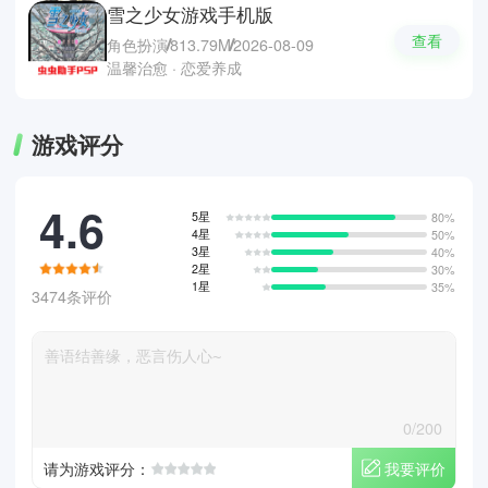
雪之少女游戏手机版
查看
角色扮演
813.79M
2026-08-09
温馨治愈 · 恋爱养成
游戏评分
4.6
5星
80%
4星
50%
3星
40%
2星
30%
1星
35%
3474条评价
0/200
我要评价
请为游戏评分：