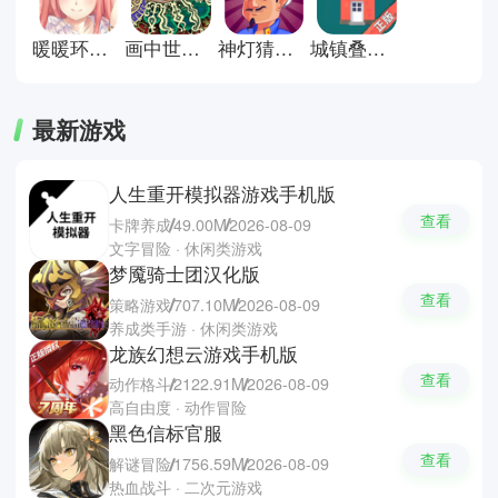
暖暖环游世界安卓版
画中世界手机版
神灯猜人名官方正版
城镇叠叠乐正版
最新游戏
人生重开模拟器游戏手机版
查看
卡牌养成
49.00M
2026-08-09
文字冒险 · 休闲类游戏
梦魇骑士团汉化版
查看
策略游戏
707.10M
2026-08-09
养成类手游 · 休闲类游戏
龙族幻想云游戏手机版
查看
动作格斗
2122.91M
2026-08-09
高自由度 · 动作冒险
黑色信标官服
查看
解谜冒险
1756.59M
2026-08-09
热血战斗 · 二次元游戏