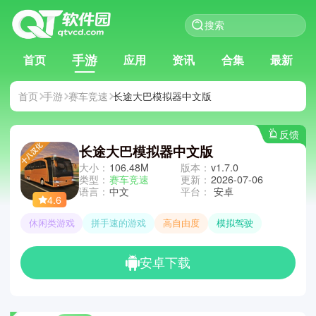
手游
首页
应用
资讯
合集
最新
首页
手游
赛车竞速
长途大巴模拟器中文版
反馈
长途大巴模拟器中文版
大小：
106.48M
版本：
v1.7.0
类型：
赛车竞速
更新：
2026-07-06
语言：
中文
平台：
安卓
4.6
休闲类游戏
拼手速的游戏
高自由度
模拟驾驶
安卓下载