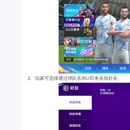
2、玩家可选择通过球队名和UID来添加好友;