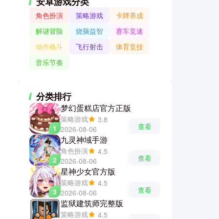
安卓游戏分类
角色扮演
策略游戏
卡牌养成
解谜冒险
烧脑益智
赛车竞速
动作格斗
飞行射击
体育竞技
音乐节奏
分类排行
梦幻蛋糕店官方正版
策略游戏
3.8
查看
1
2026-08-06
九灵神域手游
角色扮演
4.5
查看
2
2026-08-06
星神少女官方版
策略游戏
4.5
查看
3
2026-08-06
监狱建筑师完整版
策略游戏
4.5