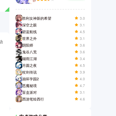
胜利女神新的希望
3.0
深空之眼
3.1
碧蓝航线
4.5
世界之外
3.1
动
阴阳师
3.6
鬼谷八荒
3.6
烟雨江湖
3.4
月圆之夜
4.5
杖剑传说
3.9
崩坏学园2
4.0
恶魔秘境
4.7
盲盒派对
3.1
西游笔绘西行
4.6