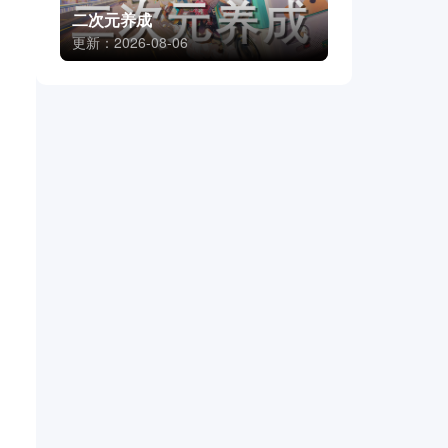
二次元养成
更新：2026-08-06