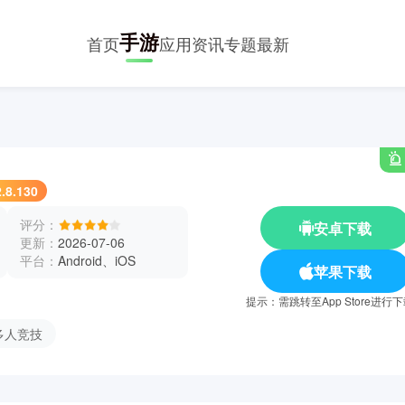
手游
首页
应用
资讯
专题
最新
.8.130
评分：
安卓下载
更新：
2026-07-06
平台：
Android、iOS
苹果下载
提示：需跳转至App Store进行
多人竞技