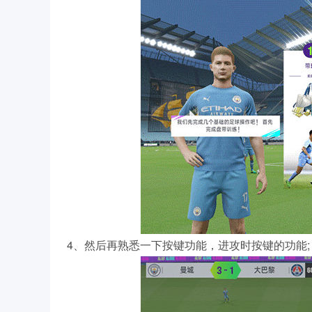
4、然后再熟悉一下按键功能，进攻时按键的功能;