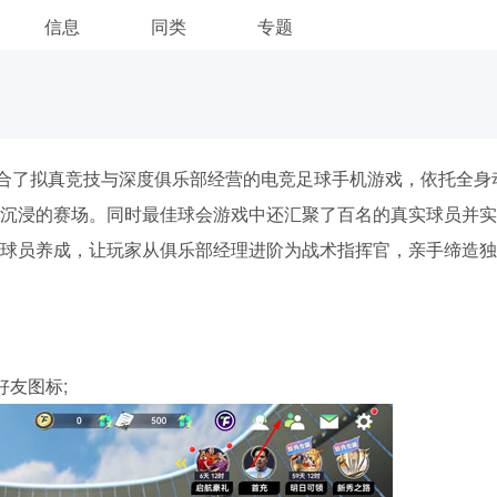
信息
同类
专题
款结合了拟真竞技与深度俱乐部经营的电竞足球手机游戏，依托全身
沉浸的赛场。同时最佳球会游戏中还汇聚了百名的真实球员并实
球员养成，让玩家从俱乐部经理进阶为战术指挥官，亲手缔造独
友图标;