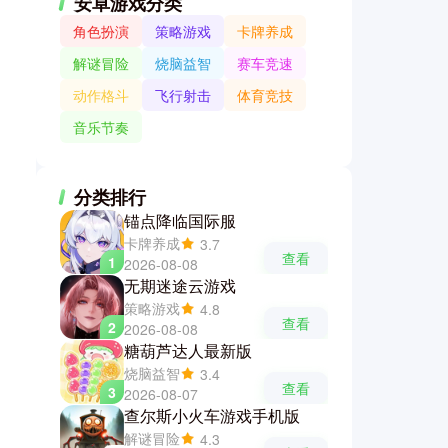
安卓游戏分类
角色扮演
策略游戏
卡牌养成
解谜冒险
烧脑益智
赛车竞速
动作格斗
飞行射击
体育竞技
音乐节奏
分类排行
锚点降临国际服
卡牌养成
3.7
查看
1
2026-08-08
无期迷途云游戏
策略游戏
4.8
查看
2
2026-08-08
糖葫芦达人最新版
烧脑益智
3.4
查看
3
2026-08-07
查尔斯小火车游戏手机版
解谜冒险
4.3