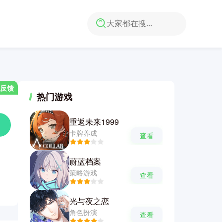
反馈
热门游戏
重返未来1999
卡牌养成
查看
蔚蓝档案
策略游戏
查看
光与夜之恋
角色扮演
查看