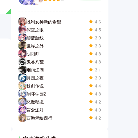
胜利女神新的希望
4.6
深空之眼
4.5
碧蓝航线
3.9
世界之外
3.3
阴阳师
4.8
鬼谷八荒
4.8
烟雨江湖
3.1
月圆之夜
3.0
杖剑传说
4.4
崩坏学园2
4.8
恶魔秘境
4.2
盲盒派对
4.0
西游笔绘西行
4.2