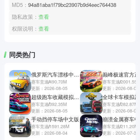
MD5：
94a81aba1f79bc23907b9d4eec764438
隐私政策：
查看
权限说明：
查看
同类热门
俄罗斯汽车漂移中文版
巅峰极速官方正
赛车竞速
490.70M
赛车竞速
2001.55
更新：2026-08-05
更新：2026-08-04
超级跑车收藏模拟器手机版
赛车竞速
392.35M
赛车竞速
282.87M
更新：2026-08-05
更新：2026-08-03
手动挡停车场中文版
崩溃金属赛车中
赛车竞速
1591.28M
赛车竞速
211.20M
更新：2026-08-04
更新：2026-07-30