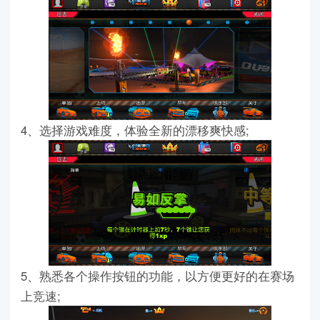
4、选择游戏难度，体验全新的漂移爽快感;
5、熟悉各个操作按钮的功能，以方便更好的在赛场
上竞速;