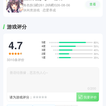
查看
角色扮演
2261.26M
2026-08-06
休闲类游戏 · 恋爱养成
游戏评分
4.7
5星
80%
4星
50%
3星
40%
2星
30%
1星
35%
3310条评价
0/200
我要评价
请为游戏评分：