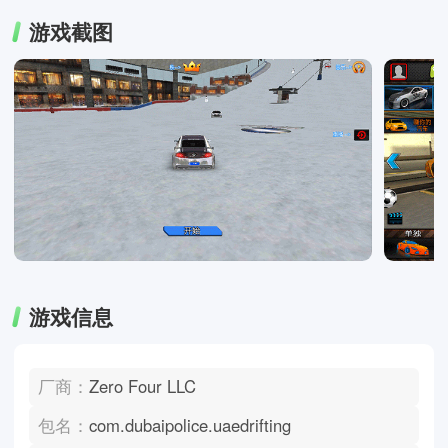
游戏截图
游戏信息
厂商：
Zero Four LLC
包名：
com.dubaipolice.uaedrifting