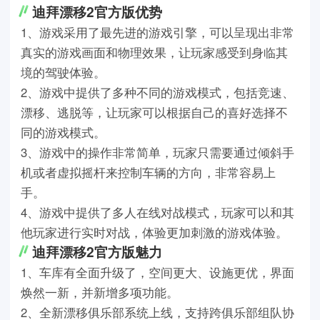
迪拜漂移2官方版优势
1、游戏采用了最先进的游戏引擎，可以呈现出非常
真实的游戏画面和物理效果，让玩家感受到身临其
境的驾驶体验。
2、游戏中提供了多种不同的游戏模式，包括竞速、
漂移、逃脱等，让玩家可以根据自己的喜好选择不
同的游戏模式。
3、游戏中的操作非常简单，玩家只需要通过倾斜手
机或者虚拟摇杆来控制车辆的方向，非常容易上
手。
4、游戏中提供了多人在线对战模式，玩家可以和其
他玩家进行实时对战，体验更加刺激的游戏体验。
迪拜漂移2官方版魅力
1、车库有全面升级了，空间更大、设施更优，界面
焕然一新，并新增多项功能。
2、全新漂移俱乐部系统上线，支持跨俱乐部组队协