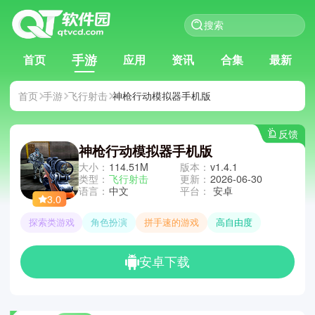
手游
首页
应用
资讯
合集
最新
首页
手游
飞行射击
神枪行动模拟器手机版
反馈
神枪行动模拟器手机版
大小：
114.51M
版本：
v1.4.1
类型：
飞行射击
更新：
2026-06-30
语言：
中文
平台：
安卓
3.0
探索类游戏
角色扮演
拼手速的游戏
高自由度
安卓下载