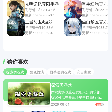
光明记忆无限手游
重生细胞官方正
飞行射击
2031.47M
飞行射击
1655.72
更新：2026-08-07
更新：2026-08-06
正当防卫4游戏
尘白禁区官方版
飞行射击
110.38M
飞行射击
1038.27
更新：2026-08-07
更新：2026-08-06
猜你喜欢
探索类游戏
角色扮演
拼手速的游戏
高自由度
探索类游戏
探索类游戏重在发现未知的乐趣。
玩家可以在开放环境中自由行动，
寻找隐藏线索与故事碎片。没有过
2026-08-04
499
款
多限制，更多是引导与提示，让人