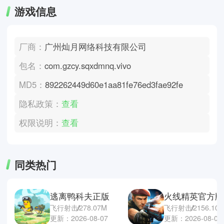
游戏信息
厂商：
广州灿月网络科技有限公司
包名：
com.gzcy.sqxdmnq.vivo
MD5：
892262449d60e1aa81fe76ed3fae92fe
隐私政策：
查看
权限说明：
查看
同类热门
逃离鸭科夫正版
火线精英官方版
飞行射击
278.07M
飞行射击
2156.10
更新：2026-08-07
更新：2026-08-06