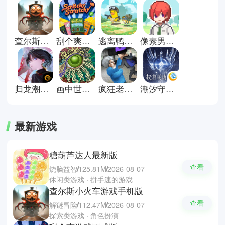
逐步拼凑世界全貌。过程中既有安
静的观察，也有偶然的惊喜。适合
喜欢慢节奏与沉浸体验的人细细体
会。这里有些探索类游戏推荐；闪
查尔斯小火车游戏手机版
刮个爽游戏正式版
逃离鸭科夫正版
像素男友中文版
耀小镇派对，石器时代生存和光合
战队。
归龙潮官方正版
画中世界手机版
疯狂老奶奶中文版
潮汐守望者手游
最新游戏
糖葫芦达人最新版
查看
烧脑益智
125.81M
2026-08-07
休闲类游戏 · 拼手速的游戏
查尔斯小火车游戏手机版
查看
解谜冒险
112.47M
2026-08-07
探索类游戏 · 角色扮演