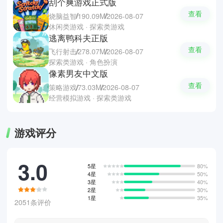
刮个爽游戏正式版
查看
烧脑益智
190.09M
2026-08-07
休闲类游戏 · 探索类游戏
逃离鸭科夫正版
查看
飞行射击
278.07M
2026-08-07
探索类游戏 · 角色扮演
像素男友中文版
查看
策略游戏
73.03M
2026-08-07
经营模拟游戏 · 探索类游戏
游戏评分
3.0
5星
80%
4星
50%
3星
40%
2星
30%
1星
35%
2051条评价