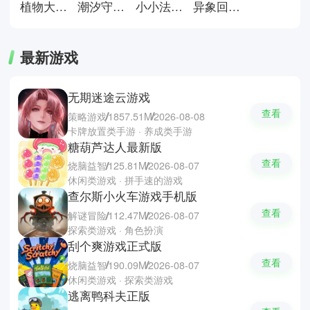
强对抗与高节奏的战斗乐趣。
植物大战僵尸星铁版
潮汐守望者手游
小小法师小游戏
异象回声官方版
最新游戏
无期迷途云游戏
查看
策略游戏
1857.51M
2026-08-08
卡牌放置类手游 · 养成类手游
糖葫芦达人最新版
查看
烧脑益智
125.81M
2026-08-07
休闲类游戏 · 拼手速的游戏
查尔斯小火车游戏手机版
查看
解谜冒险
112.47M
2026-08-07
探索类游戏 · 角色扮演
刮个爽游戏正式版
查看
烧脑益智
190.09M
2026-08-07
休闲类游戏 · 探索类游戏
逃离鸭科夫正版