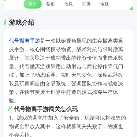
简介
截图
信息
同类
专题
游戏介绍
代号撤离手游
是一款以俯视角呈现的生存撤离类竞
技手游，核心围绕搜寻物资、战术对抗与限时撤离
展开，胜负取决于成功带出的物资价值而非击杀数
量。代号撤离游戏采用自动射击与简化操作降低门
槛，加上了动态缩圈、实时天气变化、深度武器改
装及玩家间自由交易系统，强调团队协作与战略决
策，在快节奏废土世界中打造沉浸式掠夺生存体
验。
代号撤离手游闯关怎么玩
1、游戏的背包中加入了安全箱，玩家可以将收集的
物资全部放入其中，这样就算闯关失败了，物资也
不会丢掉。