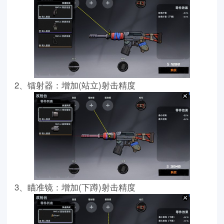
2、镭射器：增加(站立)射击精度
3、瞄准镜：增加(下蹲)射击精度