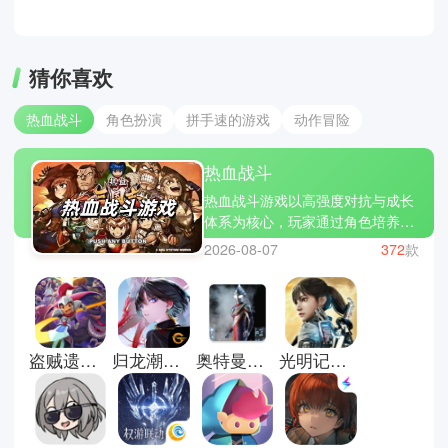
猜你喜欢
热血战斗
角色扮演
拼手速的游戏
动作冒险
热血战斗
热血战斗游戏以高强度对抗与成长
体系为核心，玩家通过角色培养、
技能组合与战斗操作不断提升实
2026-08-07
372
款
力，在多样化战场中完成挑战。游
戏通常融合连招系统、装备强化、
关卡推进与竞技对战，强调节奏感
与爆发式战斗体验。火影忍者手
游、王者荣耀、崩坏3，涵盖了格
盗贼遗产2汉化版
归龙潮官方正版
奥特曼格斗进化重生直装版
光明记忆无限手游
斗竞技、团队对抗与剧情战斗等多
种玩法类型。玩家可以通过不断练
习操作、优化阵容与提升角色战
力，在对战中释放技能连击，体验