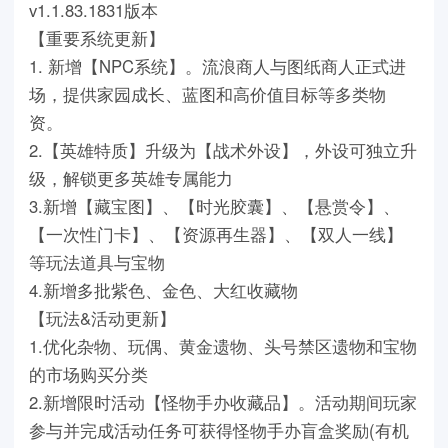
v1.1.83.1831版本
【重要系统更新】
1. 新增【NPC系统】。流浪商人与图纸商人正式进
场，提供家园成长、蓝图和高价值目标等多类物
资。
2.【英雄特质】升级为【战术外设】，外设可独立升
级，解锁更多英雄专属能力
3.新增【藏宝图】、【时光胶囊】、【悬赏令】、
【一次性门卡】、【资源再生器】、【双人一线】
等玩法道具与宝物
4.新增多批紫色、金色、大红收藏物
【玩法&活动更新】
1.优化杂物、玩偶、黄金遗物、头号禁区遗物和宝物
的市场购买分类
2.新增限时活动【怪物手办收藏品】。活动期间玩家
参与并完成活动任务可获得怪物手办盲盒奖励(有机