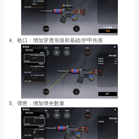
4、枪口：增加穿透等级和基础/护甲伤害
5、弹匣：增加弹夹数量