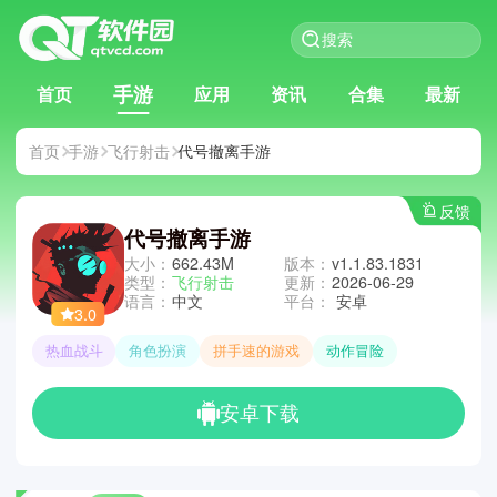
手游
首页
应用
资讯
合集
最新
首页
手游
飞行射击
代号撤离手游
反馈
代号撤离手游
大小：
662.43M
版本：
v1.1.83.1831
类型：
飞行射击
更新：
2026-06-29
语言：
中文
平台：
安卓
3.0
热血战斗
角色扮演
拼手速的游戏
动作冒险
安卓下载