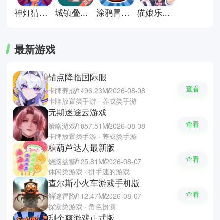
神灯猜人名官方正版
城镇叠叠乐正版
涂鸦冒险家安卓版
猫娘乐园galgame游戏
最新游戏
锚点降临国际服
查看
卡牌养成
1496.23M
2026-08-08
卡牌放置类手游 · 养成类手游
无期迷途云游戏
查看
策略游戏
1857.51M
2026-08-08
卡牌放置类手游 · 养成类手游
糖葫芦达人最新版
查看
烧脑益智
125.81M
2026-08-07
休闲类游戏 · 拼手速的游戏
查尔斯小火车游戏手机版
查看
解谜冒险
112.47M
2026-08-07
探索类游戏 · 角色扮演
刮个爽游戏正式版