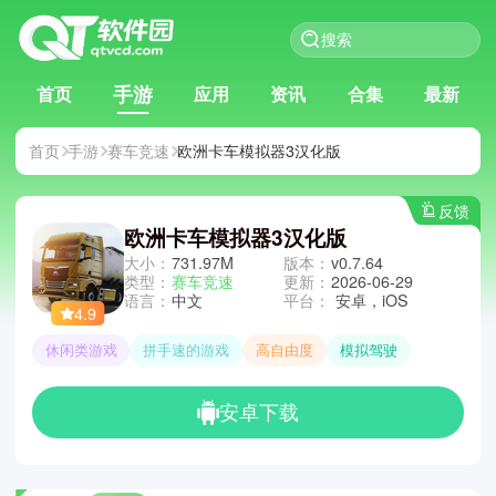
手游
首页
应用
资讯
合集
最新
首页
手游
赛车竞速
欧洲卡车模拟器3汉化版
反馈
欧洲卡车模拟器3汉化版
大小：
731.97M
版本：
v0.7.64
类型：
赛车竞速
更新：
2026-06-29
语言：
中文
平台：
安卓，iOS
4.9
休闲类游戏
拼手速的游戏
高自由度
模拟驾驶
安卓下载