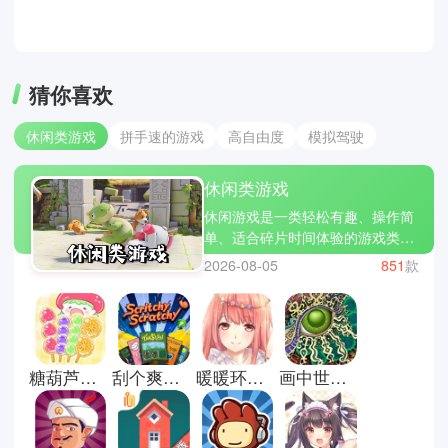
猜你喜欢
休闲类游戏
拼手速的游戏
高自由度
模拟驾驶
休闲类游戏
休闲游戏是一类轻松有趣、操作简
单、适合碎片时间体验的游戏类
型，让玩家在短时间内获得乐趣和
2026-08-05
851
款
放松。小编为大家精选了几款热门
休闲游戏：旅行青蛙、开心消消
乐、糖果传奇。休闲游戏不仅让你
打发时间，还能带来成就感和小小
的惊喜。立即下载休闲游戏合集，
糖葫芦达人最新版
刮个爽游戏正式版
暖暖环游世界安卓版
画中世界手机版
让轻松有趣的游戏陪伴你的每一
天，放松心情，享受片刻欢乐!