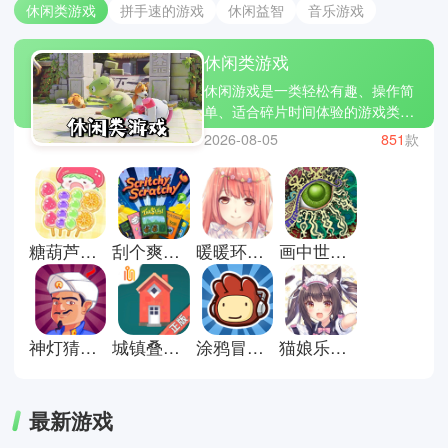
休闲类游戏
拼手速的游戏
休闲益智
音乐游戏
休闲类游戏
休闲游戏是一类轻松有趣、操作简
单、适合碎片时间体验的游戏类
型，让玩家在短时间内获得乐趣和
2026-08-05
851
款
放松。小编为大家精选了几款热门
休闲游戏：旅行青蛙、开心消消
乐、糖果传奇。休闲游戏不仅让你
打发时间，还能带来成就感和小小
的惊喜。立即下载休闲游戏合集，
糖葫芦达人最新版
刮个爽游戏正式版
暖暖环游世界安卓版
画中世界手机版
让轻松有趣的游戏陪伴你的每一
天，放松心情，享受片刻欢乐!
神灯猜人名官方正版
城镇叠叠乐正版
涂鸦冒险家安卓版
猫娘乐园galgame游戏
最新游戏