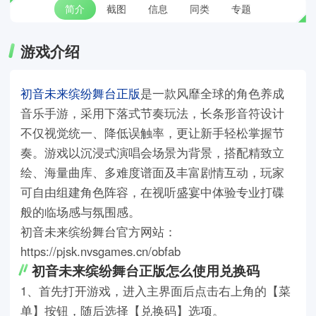
简介
截图
信息
同类
专题
游戏介绍
初音未来缤纷舞台正版
是一款风靡全球的角色养成
音乐手游，采用下落式节奏玩法，长条形音符设计
不仅视觉统一、降低误触率，更让新手轻松掌握节
奏。游戏以沉浸式演唱会场景为背景，搭配精致立
绘、海量曲库、多难度谱面及丰富剧情互动，玩家
可自由组建角色阵容，在视听盛宴中体验专业打碟
般的临场感与氛围感。
初音未来缤纷舞台官方网站：
https://pjsk.nvsgames.cn/obfab
初音未来缤纷舞台正版怎么使用兑换码
1、首先打开游戏，进入主界面后点击右上角的【菜
单】按钮，随后选择【兑换码】选项。