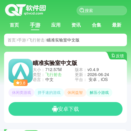
手游
首页
应用
资讯
合集
最新
首页
手游
飞行射击
瞄准实验室中文版
反馈
瞄准实验室中文版
大小：
712.57M
版本：
v0.4.9
类型：
飞行射击
更新：
2026-06-24
语言：
中文
平台：
安卓，iOS
3.8
休闲类游戏
拼手速的游戏
休闲益智
解压小游戏
安卓下载