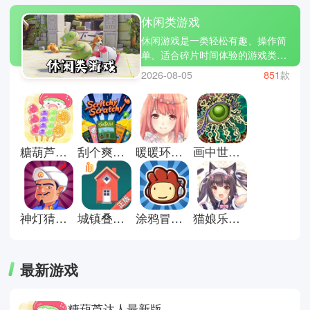
休闲类游戏
休闲游戏是一类轻松有趣、操作简
单、适合碎片时间体验的游戏类
型，让玩家在短时间内获得乐趣和
2026-08-05
851
款
放松。小编为大家精选了几款热门
休闲游戏：旅行青蛙、开心消消
乐、糖果传奇。休闲游戏不仅让你
打发时间，还能带来成就感和小小
的惊喜。立即下载休闲游戏合集，
糖葫芦达人最新版
刮个爽游戏正式版
暖暖环游世界安卓版
画中世界手机版
让轻松有趣的游戏陪伴你的每一
天，放松心情，享受片刻欢乐!
神灯猜人名官方正版
城镇叠叠乐正版
涂鸦冒险家安卓版
猫娘乐园galgame游戏
最新游戏
糖葫芦达人最新版