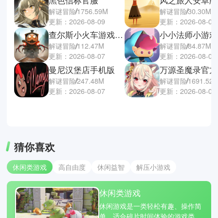
解谜冒险
1756.59M
解谜冒险
30.30M
更新：2026-08-09
更新：2026-08-07
查尔斯小火车游戏手机版
小小法师小游戏
解谜冒险
112.47M
解谜冒险
84.87M
更新：2026-08-07
更新：2026-08-07
曼尼汉堡店手机版
万源圣魔录官方
解谜冒险
247.48M
解谜冒险
1691.52
更新：2026-08-07
更新：2026-08-07
猜你喜欢
休闲类游戏
高自由度
休闲益智
解压小游戏
休闲类游戏
休闲游戏是一类轻松有趣、操作简
单、适合碎片时间体验的游戏类