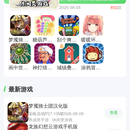
型，让玩家在短时间内获得乐趣和
2026-08-05
852
款
放松。小编为大家精选了几款热门
休闲游戏：旅行青蛙、开心消消
乐、糖果传奇。休闲游戏不仅让你
打发时间，还能带来成就感和小小
的惊喜。立即下载休闲游戏合集，
梦魇骑士团汉化版
糖葫芦达人最新版
刮个爽游戏正式版
暖暖环游世界安卓版
让轻松有趣的游戏陪伴你的每一
天，放松心情，享受片刻欢乐!
画中世界手机版
神灯猜人名官方正版
城镇叠叠乐正版
涂鸦冒险家安卓版
最新游戏
梦魇骑士团汉化版
查看
策略游戏
707.10M
2026-08-09
养成类手游 · 休闲类游戏
龙族幻想云游戏手机版