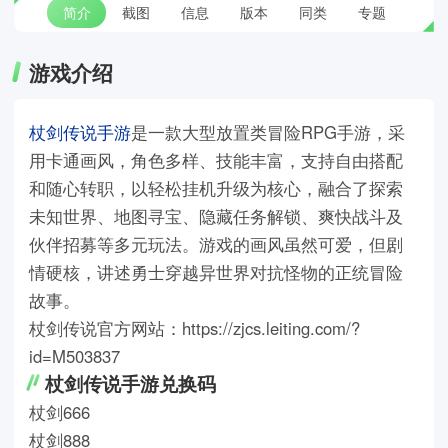
简介
截图
信息
版本
同类
专题
游戏介绍
杖剑传说手游
是一款大型放置类冒险RPG手游，采
用卡通画风，角色多样、技能丰富，支持自由搭配
和随心转职，以轻松挂机升级为核心，融合了探索
未知世界、地图寻宝、隐藏任务解锁、爽快战斗及
伙伴招募等多元玩法。游戏的画风虽然可爱，但剧
情硬核，讲述勇士穿越异世界对抗怪物的正统冒险
故事。
杖剑传说官方网站：https://zjcs.leiting.com/?
id=M503837
杖剑传说手游兑换码
杖剑666
杖剑888