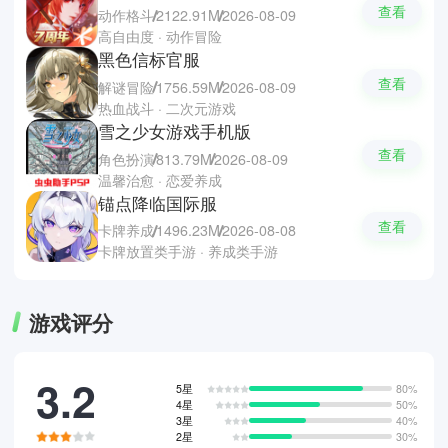
查看
动作格斗
2122.91M
2026-08-09
高自由度 · 动作冒险
黑色信标官服
查看
解谜冒险
1756.59M
2026-08-09
热血战斗 · 二次元游戏
雪之少女游戏手机版
查看
角色扮演
813.79M
2026-08-09
温馨治愈 · 恋爱养成
锚点降临国际服
查看
卡牌养成
1496.23M
2026-08-08
卡牌放置类手游 · 养成类手游
游戏评分
3.2
5星
80%
4星
50%
3星
40%
2星
30%