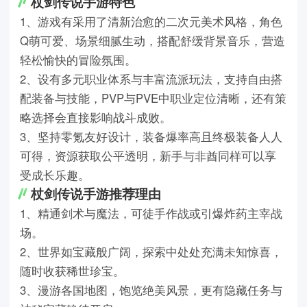
杖剑传说手游
特色
1、游戏有采用了清新治愈的二次元美术风格，角色
Q萌可爱、场景细腻生动，搭配舒缓背景音乐，营造
轻松愉快的冒险氛围。
2、设有多元职业体系与丰富流派玩法，支持自由搭
配装备与技能，PVP与PVE中职业定位清晰，还有策
略选择会直接影响战斗成败。
3、坚持零氪友好设计，装备爆率高且终极装备人人
可得，资源获取公平透明，新手与非酋同样可以享
受成长乐趣。
杖剑传说手游
推荐理由
1、精通剑术与魔法，可徒手作战或引爆炸药主宰战
场。
2、世界如宝藏般广阔，探索中处处充满未知惊喜，
随时收获稀世珍宝。
3、漫游各国地图，饱览绝美风景，更有隐藏任务与