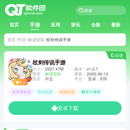
手游
首页
应用
资讯
合集
最新
首页
手游
解谜冒险
杖剑传说手游
反馈
杖剑传说手游
大小：
2527.47M
版本：
v1.2.7
类型：
解谜冒险
更新：
2026-06-12
语言：
中文
平台：
安卓，iOS
3.2
休闲类游戏
高自由度
休闲益智
解压小游戏
安卓下载